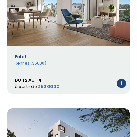
Eclat
Rennes (35000)
DU T2 AU T4
à partir de
292 000€