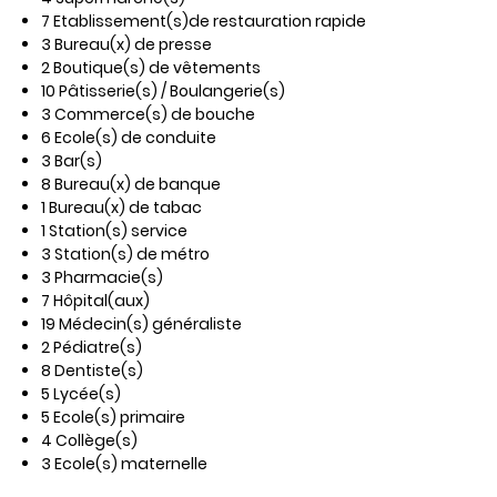
7 Etablissement(s)de restauration rapide
3 Bureau(x) de presse
2 Boutique(s) de vêtements
10 Pâtisserie(s) / Boulangerie(s)
3 Commerce(s) de bouche
6 Ecole(s) de conduite
3 Bar(s)
8 Bureau(x) de banque
1 Bureau(x) de tabac
1 Station(s) service
3 Station(s) de métro
3 Pharmacie(s)
7 Hôpital(aux)
19 Médecin(s) généraliste
2 Pédiatre(s)
8 Dentiste(s)
5 Lycée(s)
5 Ecole(s) primaire
4 Collège(s)
3 Ecole(s) maternelle