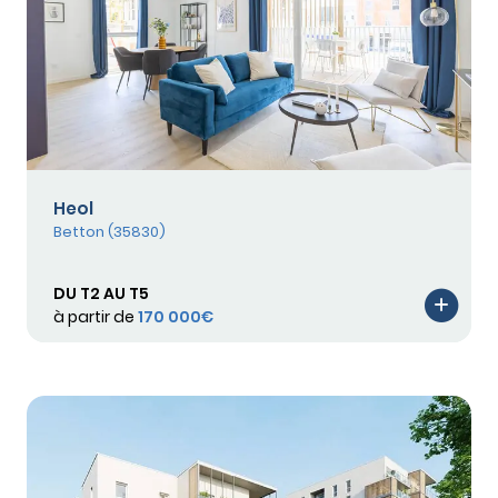
Heol
Betton (35830)
DU T2 AU T5
à partir de
170 000€