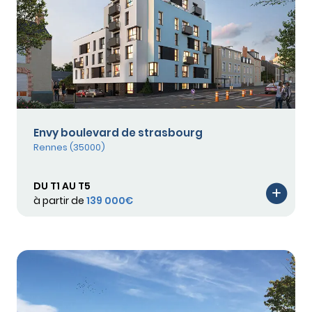
Envy boulevard de strasbourg
Rennes (35000)
DU T1 AU T5
à partir de
139 000€