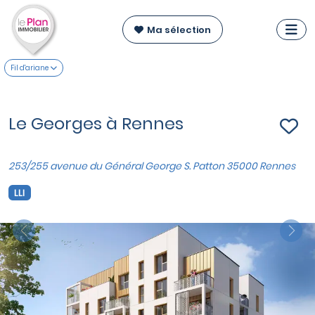
Ma sélection
Fil d'ariane
Le Georges à Rennes
253/255 avenue du Général George S. Patton 35000 Rennes
LLI
Previous
Nex
VOIR SUR LA CARTE
Appartements du T2 au T4
à partir de
199 000 €