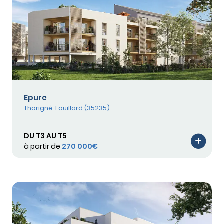
Epure
Thorigné-Fouillard (35235)
DU T3 AU T5
à partir de
270 000€