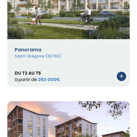
Panorama
Saint-Grégoire (35760)
DU T2 AU T5
à partir de
260 000€