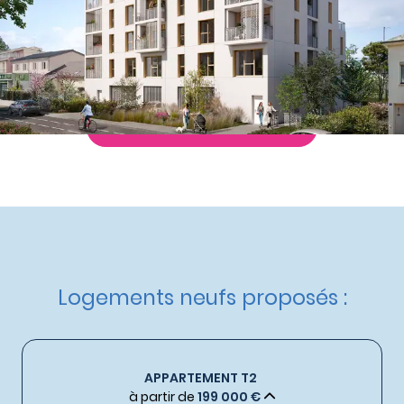
Nos autres appartements neufs
à Rennes
Livraison :
4ème trimestre 2027
Etat d'avancement :
Nouveau programme
Éligible :
TVA réduite
,
Logement Locatif Intermédiaire
Demande de documentation
Logements neufs proposés :
APPARTEMENT T2
à partir de
199 000 €