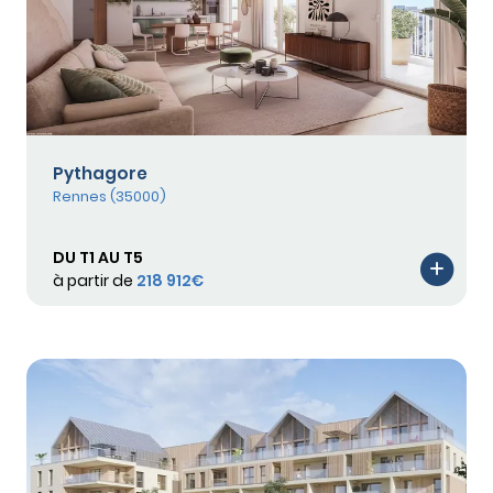
Pythagore
Rennes (35000)
DU T1 AU T5
à partir de
218 912€