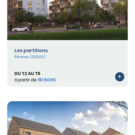
Les partitions
Rennes (35000)
DU T2 AU T5
à partir de
191 500€