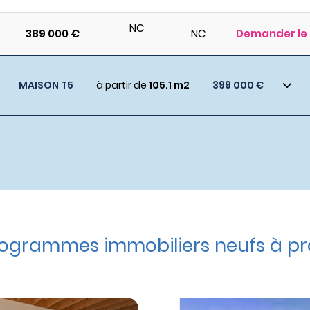
NC
389 000 €
NC
Demander le 
MAISON T5
à partir de
105.1 m2
399 000 €
ogrammes immobiliers neufs à pr