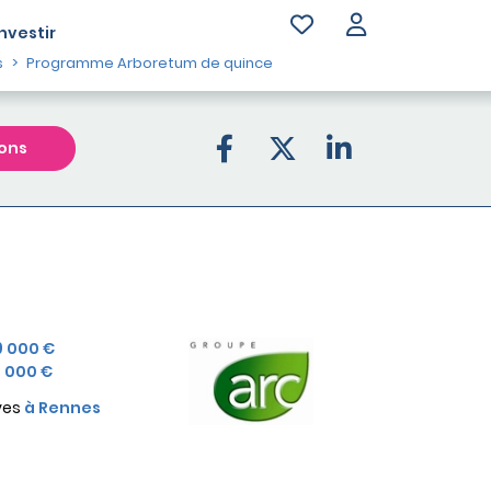
Investir
s
Programme Arboretum de quince
ons
9 000 €
 000 €
ves
à Rennes