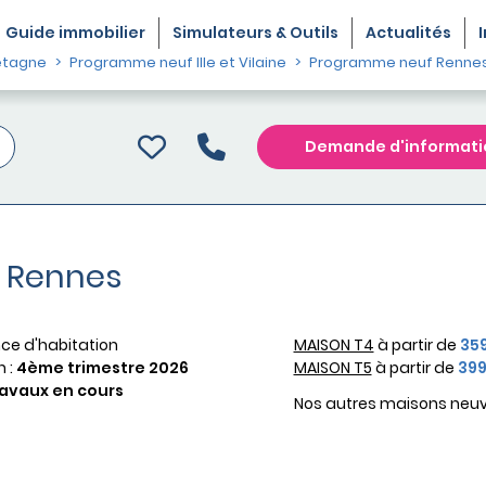
Guide
immobilier
Simulateurs & Outils
Actualités
etagne
Programme neuf Ille et Vilaine
Programme neuf Renne
Demande d'informati
à Rennes
ce d'habitation
MAISON T4
à partir de
35
n :
4ème trimestre 2026
MAISON T5
à partir de
399
avaux en cours
Nos autres maisons neu