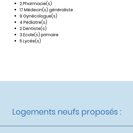
2 Pharmacie(s)
17 Médecin(s) généraliste
9 Gynécologue(s)
4 Pédiatre(s)
2 Dentiste(s)
3 Ecole(s) primaire
5 Lycée(s)
Logements neufs proposés :