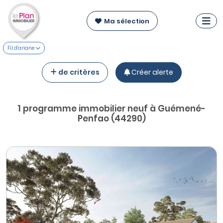
Ma sélection
Fil d'ariane
de critères
Créer alerte
1 programme immobilier neuf à Guémené-
Penfao (44290)