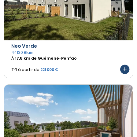
Neo Verde
44130 Blain
À
17.8 km
de
Guémené-Penfao
T4
à partir de
221 000 €