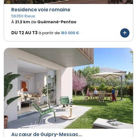
Residence voie romaine
56350 Rieux
À
21.3 km
de
Guémené-Penfao
DU T2 AU
T3
à partir de
160 000 €
Au cœur de Guipry-Messac...