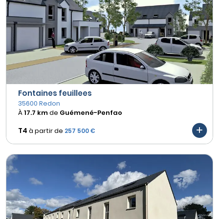
Fontaines feuillees
35600 Redon
À
17.7 km
de
Guémené-Penfao
T4
à partir de
257 500 €