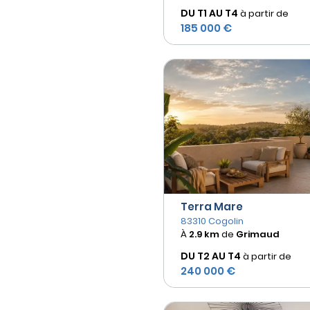
DU T1 AU
T4
à partir de
185 000 €
Terra Mare
83310 Cogolin
À
2.9 km
de
Grimaud
DU T2 AU
T4
à partir de
240 000 €