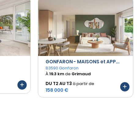
GONFARON - MAISONS et APP...
83590 Gonfaron
À
19.3 km
de
Grimaud
DU T2 AU
T3
à partir de
158 000 €