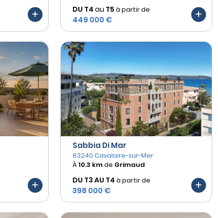
DU T4
au
T5
à partir de
449 000 €
Sabbia Di Mar
83240 Cavalaire-sur-Mer
À
10.3 km
de
Grimaud
DU T3 AU
T4
à partir de
398 000 €