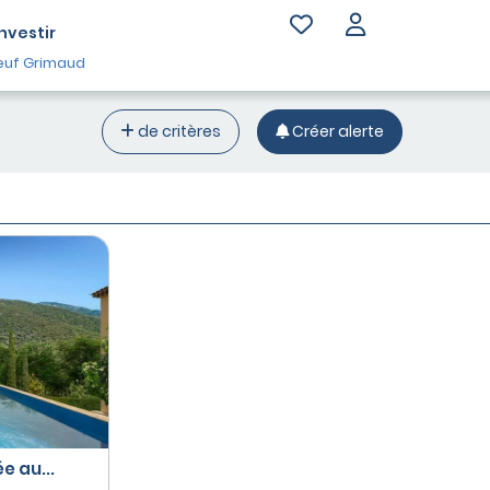
Investir
uf Grimaud
de critères
Créer alerte
 au...