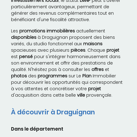
investissement locatif
, le statut
LMNP
peut s'avérer
particulièrement avantageux, permettant de
générer des revenus complémentaires tout en
bénéficiant d'une fiscalité attractive.
Les
promotions immobilières
actuellement
disponibles
à Draguignan proposent des biens
variés, du studio fonctionnel aux
maisons
spacieuses avec plusieurs
pièces
. Chaque
projet
est
pensé
pour s'intégrer harmonieusement dans
son environnement et offrir des prestations de
qualité. N'hésitez pas à consulter les
offres
et
photos
des
programmes
sur Le
Plan
Immobilier
pour découvrir les opportunités qui correspondent
à vos attentes et concrétiser votre
projet
d'acquisition dans cette belle
ville
provençale.
À découvrir à Draguignan
Dans le département