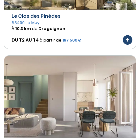
Le Clos des Pinèdes
83490 Le Muy
À
10.3 km
de
Draguignan
DU T2 AU
T4
à partir de
167 500 €