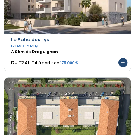
Le Patio des Lys
83490 Le Muy
À
9 km
de
Draguignan
DU T2 AU
T4
à partir de
175 000 €