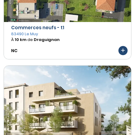
Commerces neufs - t1
83490 Le Muy
À
10 km
de
Draguignan
NC