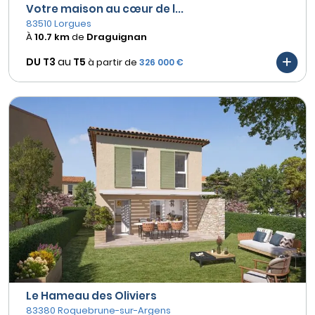
Votre maison au cœur de l...
83510 Lorgues
À
10.7 km
de
Draguignan
DU T3
au
T5
à partir de
326 000 €
Le Hameau des Oliviers
83380 Roquebrune-sur-Argens