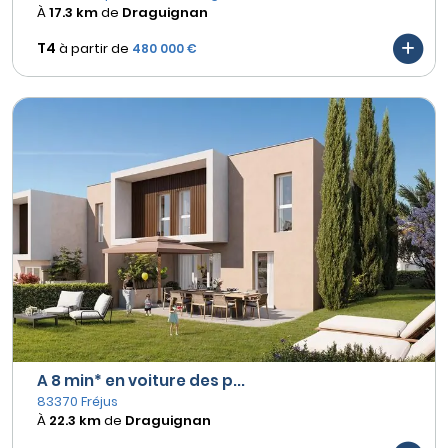
À
17.3 km
de
Draguignan
T4
à partir de
480 000 €
A 8 min* en voiture des p...
83370 Fréjus
À
22.3 km
de
Draguignan