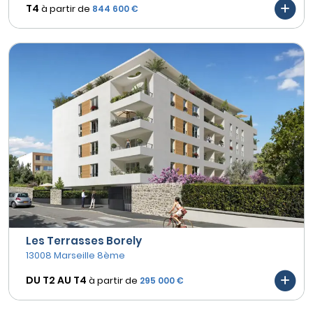
T4
à partir de
844 600 €
Les Terrasses Borely
13008 Marseille 8ème
DU T2 AU
T4
à partir de
295 000 €