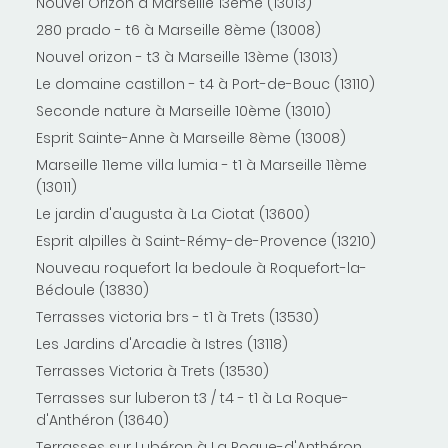
Nouvel Orizon à Marseille 13ème (13013)
280 prado - t6 à Marseille 8ème (13008)
Nouvel orizon - t3 à Marseille 13ème (13013)
Le domaine castillon - t4 à Port-de-Bouc (13110)
Seconde nature à Marseille 10ème (13010)
Esprit Sainte-Anne à Marseille 8ème (13008)
Marseille 11eme villa lumia - t1 à Marseille 11ème
(13011)
Le jardin d'augusta à La Ciotat (13600)
Esprit alpilles à Saint-Rémy-de-Provence (13210)
Nouveau roquefort la bedoule à Roquefort-la-
Bédoule (13830)
Terrasses victoria brs - t1 à Trets (13530)
Les Jardins d'Arcadie à Istres (13118)
Terrasses Victoria à Trets (13530)
Terrasses sur luberon t3 / t4 - t1 à La Roque-
d'Anthéron (13640)
Terrasses sur Lubéron à La Roque-d'Anthéron