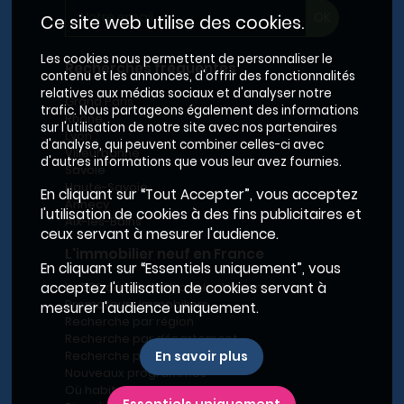
Ce site web utilise des cookies.
Les cookies nous permettent de personnaliser le
Recherches fréquentes
contenu et les annonces, d'offrir des fonctionnalités
relatives aux médias sociaux et d'analyser notre
Grand Paris
trafic. Nous partageons également des informations
Rhône
sur l'utilisation de notre site avec nos partenaires
Lyon
d'analyse, qui peuvent combiner celles-ci avec
Villeurbanne
d'autres informations que vous leur avez fournies.
Savoie
Haute-Savoie
En cliquant sur “Tout Accepter”, vous acceptez
Annecy
l'utilisation de cookies à des fins publicitaires et
Aix-les-Bains
ceux servant à mesurer l'audience.
L'immobilier neuf en France
En cliquant sur “Essentiels uniquement”, vous
Le BRS dans la Métropole de Lyon
acceptez l'utilisation de cookies servant à
Promoteurs immobiliers
mesurer l'audience uniquement.
Recherche par région
Recherche par département
Recherche par ville
En savoir plus
Nouveaux programmes
Où habiter à Marseille ?