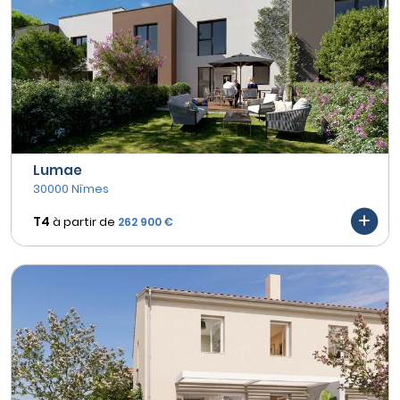
Lumae
30000 Nîmes
T4
à partir de
262 900 €