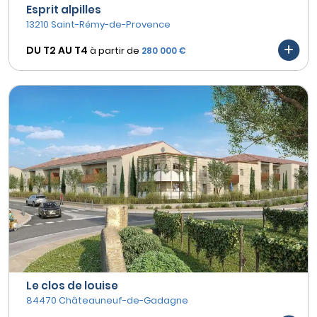
Esprit alpilles
13210 Saint-Rémy-de-Provence
DU T2 AU
T4
à partir de
280 000 €
Le clos de louise
84470 Châteauneuf-de-Gadagne