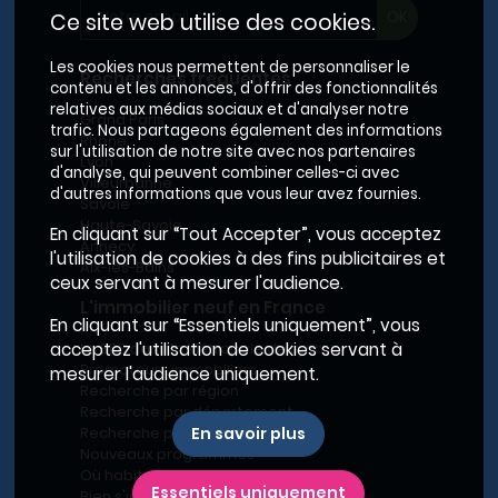
Ce site web utilise des cookies.
Les cookies nous permettent de personnaliser le
Recherches fréquentes
contenu et les annonces, d'offrir des fonctionnalités
relatives aux médias sociaux et d'analyser notre
Grand Paris
trafic. Nous partageons également des informations
Rhône
sur l'utilisation de notre site avec nos partenaires
Lyon
d'analyse, qui peuvent combiner celles-ci avec
Villeurbanne
d'autres informations que vous leur avez fournies.
Savoie
Haute-Savoie
En cliquant sur “Tout Accepter”, vous acceptez
Annecy
l'utilisation de cookies à des fins publicitaires et
Aix-les-Bains
ceux servant à mesurer l'audience.
L'immobilier neuf en France
En cliquant sur “Essentiels uniquement”, vous
acceptez l'utilisation de cookies servant à
Le BRS dans la Métropole de Lyon
Promoteurs immobiliers
mesurer l'audience uniquement.
Recherche par région
Recherche par département
En savoir plus
Recherche par ville
Nouveaux programmes
Où habiter à Marseille ?
Essentiels uniquement
Bien s'installer