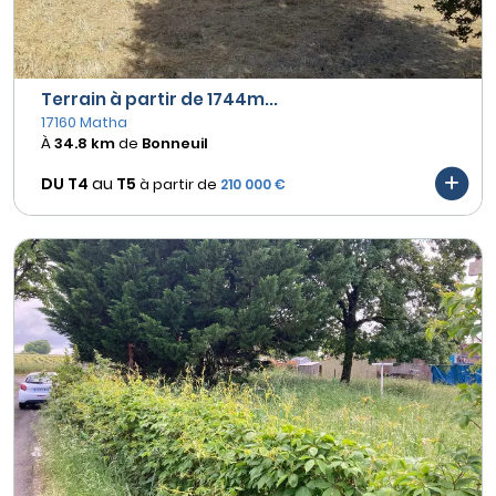
Terrain à partir de 1744m...
17160 Matha
À
34.8 km
de
Bonneuil
DU T4
au
T5
à partir de
210 000 €