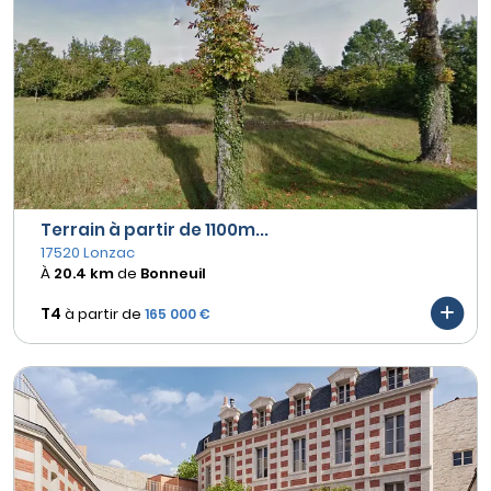
Terrain à partir de 1100m...
17520 Lonzac
À
20.4 km
de
Bonneuil
T4
à partir de
165 000 €