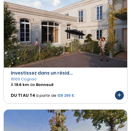
Investissez dans un résid...
16100 Cognac
À
19.6 km
de
Bonneuil
DU T1 AU
T4
à partir de
138 295 €