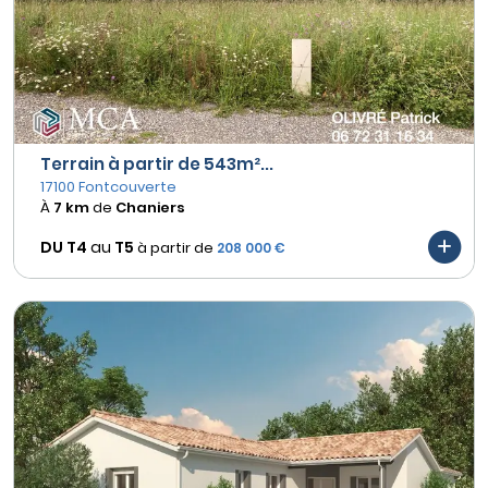
Terrain à partir de 543m²...
17100 Fontcouverte
À
7 km
de
Chaniers
DU T4
au
T5
à partir de
208 000 €