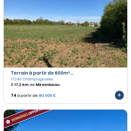
Terrain à partir de 600m²...
17240 Champagnolles
À
17.2 km
de
Mirambeau
T4
à partir de
162 000 €