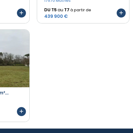
17570 Mathes
DU T5
au
T7
à partir de
439 900 €
²...