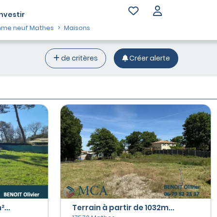
Investir
me neuf Mathes
Maisons
de critères
Créer alerte
...
Terrain à partir de 1032m...