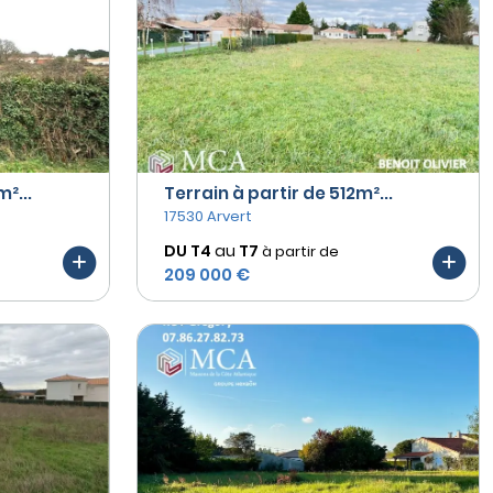
²...
Terrain à partir de 512m²...
17530 Arvert
DU T4
au
T7
à partir de
209 000 €