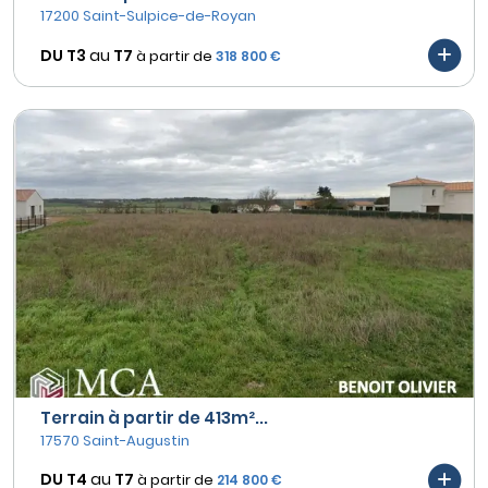
17200 Saint-Sulpice-de-Royan
DU T3
au
T7
à partir de
318 800 €
Terrain à partir de 413m²...
17570 Saint-Augustin
DU T4
au
T7
à partir de
214 800 €