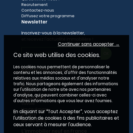
Recrutement
Contactez-nous
Diffusez votre programme
Newsletter
Inscrivez-vous à la newsletter,
et recevez l'actualité immobilière !
Continuer sans accepter →
Ce site web utilise des cookies.
Les cookies nous permettent de personnaliser le
Recherches fréquentes
contenu et les annonces, d'offrir des fonctionnalités
relatives aux médias sociaux et d'analyser notre
Grand Paris
trafic. Nous partageons également des informations
Rhône
sur l'utilisation de notre site avec nos partenaires
Lyon
d'analyse, qui peuvent combiner celles-ci avec
Villeurbanne
d'autres informations que vous leur avez fournies.
Savoie
Haute-Savoie
En cliquant sur “Tout Accepter”, vous acceptez
Annecy
l'utilisation de cookies à des fins publicitaires et
Aix-les-Bains
ceux servant à mesurer l'audience.
L'immobilier neuf en France