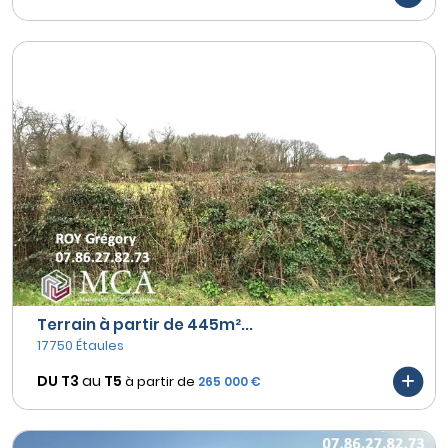
Terrain à partir de 445m²...
17750 Étaules
DU T3
au
T5
à partir de
265 000 €