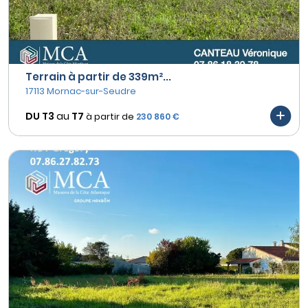
Terrain à partir de 339m²...
17113 Mornac-sur-Seudre
DU T3
au
T7
à partir de
230 860 €