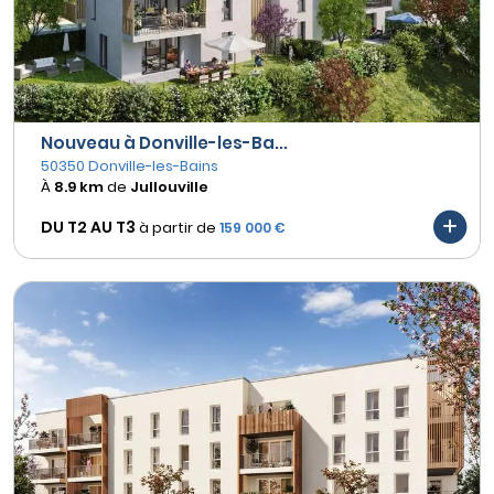
Nouveau à Donville-les-Ba...
50350 Donville-les-Bains
À
8.9 km
de
Jullouville
DU T2 AU
T3
à partir de
159 000 €