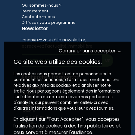
Qui sommes-nous ?
Recrutement
Contactez-nous
Diffusez votre programme
Newsletter
Inscrivez-vous à la newsletter,
et recevez l'actualité immobilière !
Continuer sans accepter →
Ce site web utilise des cookies.
Les cookies nous permettent de personnaliser le
Recherches fréquentes
contenu et les annonces, d'offrir des fonctionnalités
relatives aux médias sociaux et d'analyser notre
Grand Paris
trafic. Nous partageons également des informations
Rhône
sur l'utilisation de notre site avec nos partenaires
Lyon
d'analyse, qui peuvent combiner celles-ci avec
Villeurbanne
d'autres informations que vous leur avez fournies.
Savoie
Haute-Savoie
En cliquant sur “Tout Accepter”, vous acceptez
Annecy
l'utilisation de cookies à des fins publicitaires et
Aix-les-Bains
ceux servant à mesurer l'audience.