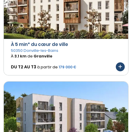
À 5 min* du cœur de ville
50350 Donville-les-Bains
À
3.1 km
de
Granville
DU T2 AU
T3
à partir de
179 000 €