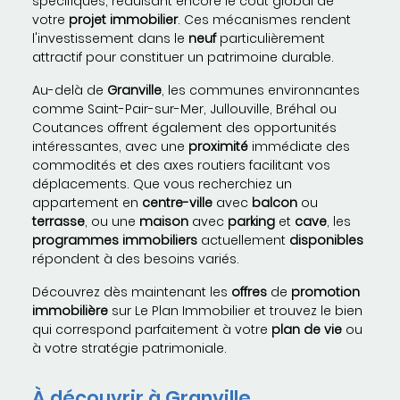
spécifiques, réduisant encore le coût global de
votre
projet immobilier
. Ces mécanismes rendent
l'investissement dans le
neuf
particulièrement
attractif pour constituer un patrimoine durable.
Au-delà de
Granville
, les communes environnantes
comme Saint-Pair-sur-Mer, Jullouville, Bréhal ou
Coutances offrent également des opportunités
intéressantes, avec une
proximité
immédiate des
commodités et des axes routiers facilitant vos
déplacements. Que vous recherchiez un
appartement en
centre-ville
avec
balcon
ou
terrasse
, ou une
maison
avec
parking
et
cave
, les
programmes immobiliers
actuellement
disponibles
répondent à des besoins variés.
Découvrez dès maintenant les
offres
de
promotion
immobilière
sur Le Plan Immobilier et trouvez le bien
qui correspond parfaitement à votre
plan de vie
ou
à votre stratégie patrimoniale.
À découvrir à Granville