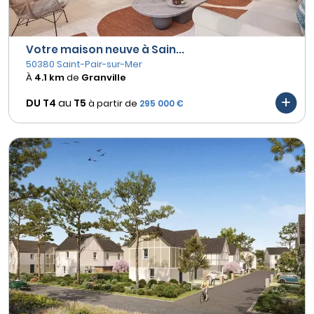
Votre maison neuve à Sain...
50380 Saint-Pair-sur-Mer
À
4.1 km
de
Granville
DU T4
au
T5
à partir de
295 000 €