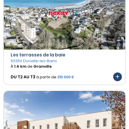
Les terrasses de la baie
50350 Donville-les-Bains
À
1.4 km
de
Granville
DU T2 AU
T3
à partir de
210 000 €