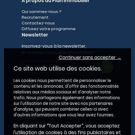
A propos du Plan Immobilier
Qui sommes-nous ?
Recrutement
Contactez-nous
Diffusez votre programme
Newsletter
Inscrivez-vous à la newsletter,
et recevez l'actualité immobilière !
Continuer sans accepter →
Ce site web utilise des cookies.
Les cookies nous permettent de personnaliser le
Recherches fréquentes
contenu et les annonces, d'offrir des fonctionnalités
relatives aux médias sociaux et d'analyser notre
Grand Paris
trafic. Nous partageons également des informations
Rhône
sur l'utilisation de notre site avec nos partenaires
Lyon
d'analyse, qui peuvent combiner celles-ci avec
Villeurbanne
d'autres informations que vous leur avez fournies.
Savoie
Haute-Savoie
En cliquant sur “Tout Accepter”, vous acceptez
Annecy
l'utilisation de cookies à des fins publicitaires et
Aix-les-Bains