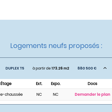
Logements neufs proposés :
DUPLEX T5
à partir de
173.26 m2
880 500 €
Étage
Ext.
Expo.
Docs
de-chaussée
NC
NC
Demander le plan