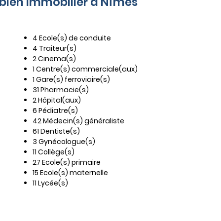
e bien immobilier à Nîmes
4 Ecole(s) de conduite
4 Traiteur(s)
2 Cinema(s)
1 Centre(s) commerciale(aux)
1 Gare(s) ferroviaire(s)
31 Pharmacie(s)
2 Hôpital(aux)
6 Pédiatre(s)
42 Médecin(s) généraliste
61 Dentiste(s)
3 Gynécologue(s)
11 Collège(s)
27 Ecole(s) primaire
15 Ecole(s) maternelle
11 Lycée(s)