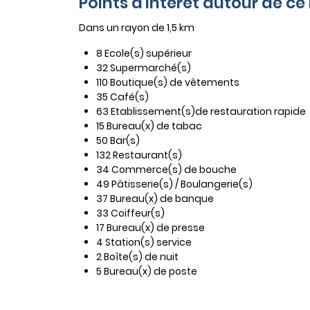
Points d'intérêt autour de c
Dans un rayon de 1,5 km
8 Ecole(s) supérieur
32 Supermarché(s)
110 Boutique(s) de vêtements
35 Café(s)
63 Etablissement(s)de restauration rapide
15 Bureau(x) de tabac
50 Bar(s)
132 Restaurant(s)
34 Commerce(s) de bouche
49 Pâtisserie(s) / Boulangerie(s)
37 Bureau(x) de banque
33 Coiffeur(s)
17 Bureau(x) de presse
4 Station(s) service
2 Boîte(s) de nuit
5 Bureau(x) de poste