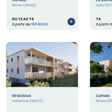
Nîmes (30000)
Uzès (30
DU T2 AU T4
T4
à partir de
189 800€
à partir 
Graciosa
Lumae
Clarensac (30870)
Nîmes (3