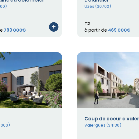
700)
Uzès (30700)
T2
de
793 000€
à partir de
469 000€
Coup de coeur a vale
0000)
Valergues (34130)