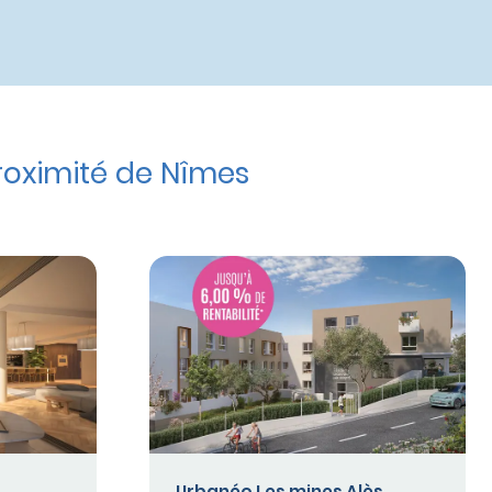
oximité de Nîmes
Urbanéo Les mines Alès