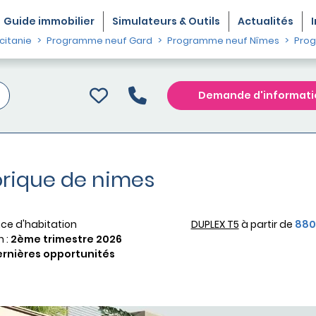
Guide
immobilier
Simulateurs & Outils
Actualités
itanie
Programme neuf Gard
Programme neuf Nîmes
Prog
Demande d'informati
orique de nimes
ce d'habitation
DUPLEX T5
à partir de
880
n :
2ème trimestre 2026
rnières opportunités