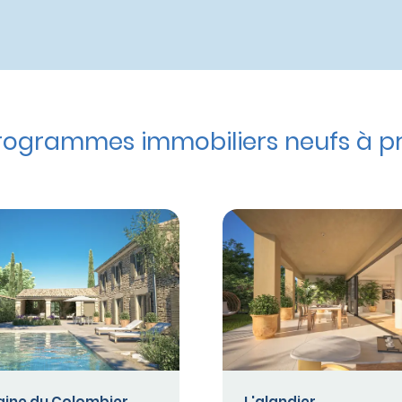
rogrammes immobiliers neufs à pr
ine du Colombier
L'alandier