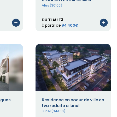
Alès (30100)
DU T1 AU T3
à partir de
94 400€
rgues
Residence en coeur de ville en
tva reduite a lunel
Lunel (34400)