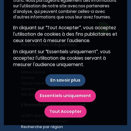
trafic. Nous partageons également des informations
sur l'utilisation de notre site avec nos partenaires
Inscrivez-vous à la newsletter,
d'analyse, qui peuvent combiner celles-ci avec
et recevez l'actualité immobilière !
d'autres informations que vous leur avez fournies.
En cliquant sur “Tout Accepter”, vous acceptez
l'utilisation de cookies à des fins publicitaires et
ceux servant à mesurer l'audience.
Recherches fréquentes
En cliquant sur “Essentiels uniquement”, vous
Grand Paris
acceptez l'utilisation de cookies servant à
Rhône
mesurer l'audience uniquement.
Lyon
Villeurbanne
Savoie
En savoir plus
Haute-Savoie
Annecy
Aix-les-Bains
Essentiels uniquement
L'immobilier neuf en France
Tout Accepter
Le BRS dans la Métropole de Lyon
Promoteurs immobiliers
Recherche par région