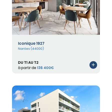
Iconique 1927
Nantes (44000)
DU T1 AU T2
à partir de
136 400€