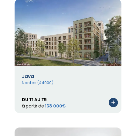
Java
Nantes (44000)
DU T1 AU T5
à partir de
168 000€