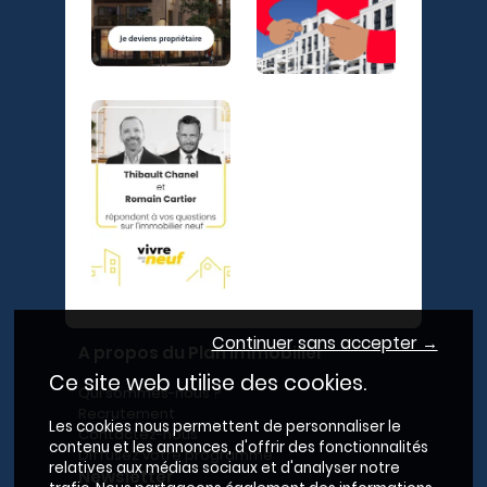
Continuer sans accepter →
A propos du Plan Immobilier
Ce site web utilise des cookies.
Qui sommes-nous ?
Recrutement
Les cookies nous permettent de personnaliser le
Contactez-nous
contenu et les annonces, d'offrir des fonctionnalités
Diffusez votre programme
relatives aux médias sociaux et d'analyser notre
Newsletter