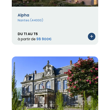
Alpha
Nantes (44000)
DU T1 AU T5
à partir de
98 900€