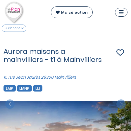
Ma sélection
Fil d'ariane
Aurora maisons a
mainvilliers - t1 à Mainvilliers
15 rue Jean Jaurès 28300 Mainvilliers
LMP
LMNP
LLI
Previous
Nex
VOIR SUR LA CARTE
Maisons T4