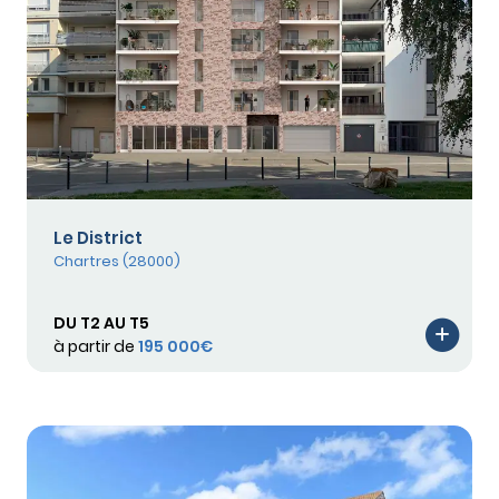
Le District
Chartres (28000)
DU T2 AU T5
à partir de
195 000€