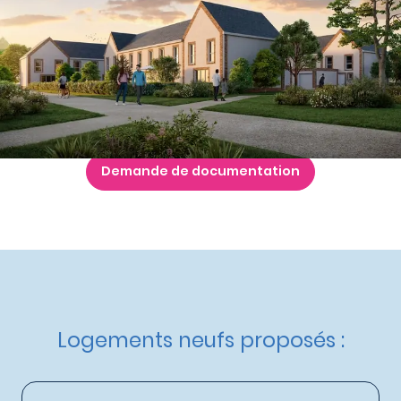
à partir de
257 000 €
Nos autres maisons neuves
à Mainvilliers
Livraison :
3ème trimestre 2028
Etat d'avancement :
Avant première
Éligible :
TVA réduite
,
Statut LMP
,
Statut LMNP
,
Logement
Locatif Intermédiaire
Demande de documentation
Logements neufs proposés :