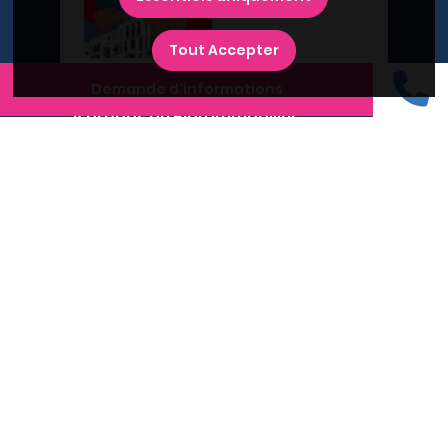
Tout Accepter
Demande d'informations
A propos du Plan Immobilier
Qui sommes-nous ?
Recrutement
Contactez-nous
Diffusez votre programme
Newsletter
Inscrivez-vous à la newsletter,
et recevez l'actualité immobilière !
Recherches fréquentes
Grand Paris
Rhône