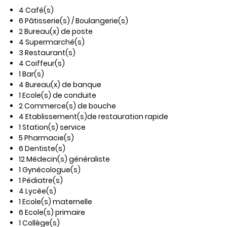
4 Café(s)
6 Pâtisserie(s) / Boulangerie(s)
2 Bureau(x) de poste
4 Supermarché(s)
3 Restaurant(s)
4 Coiffeur(s)
1 Bar(s)
4 Bureau(x) de banque
1 Ecole(s) de conduite
2 Commerce(s) de bouche
4 Etablissement(s)de restauration rapide
1 Station(s) service
5 Pharmacie(s)
6 Dentiste(s)
12 Médecin(s) généraliste
1 Gynécologue(s)
1 Pédiatre(s)
4 Lycée(s)
1 Ecole(s) maternelle
6 Ecole(s) primaire
1 Collège(s)