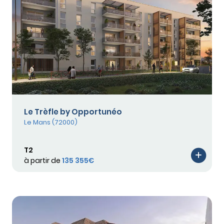
Le Trèfle by Opportunéo
Le Mans (72000)
T2
à partir de
135 355€