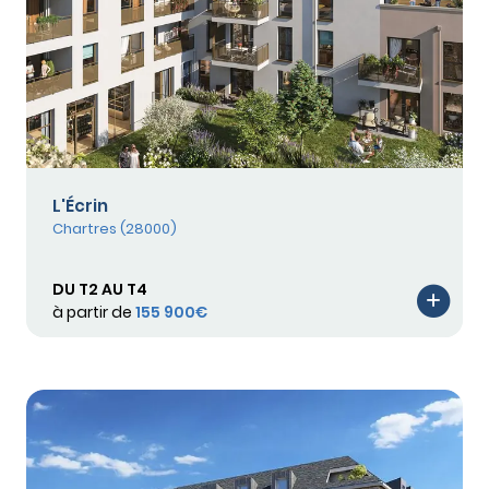
L'Écrin
Chartres (28000)
DU T2 AU T4
à partir de
155 900€