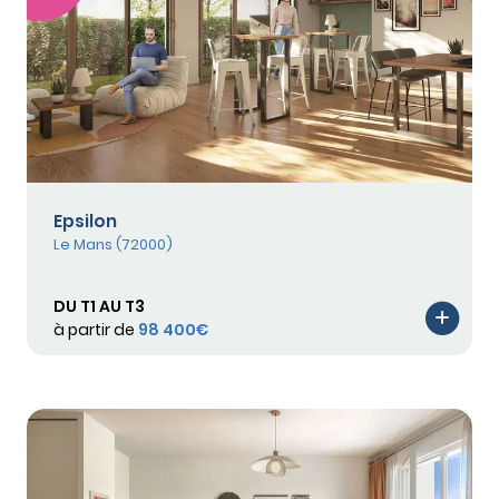
Epsilon
Le Mans (72000)
DU T1 AU T3
à partir de
98 400€