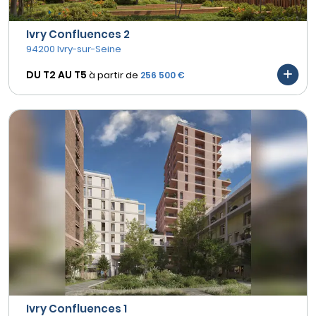
Ivry Confluences 2
94200 Ivry-sur-Seine
DU T2 AU
T5
à partir de
256 500 €
Ivry Confluences 1