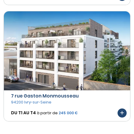
7 rue Gaston Monmousseau
94200 Ivry-sur-Seine
DU T1 AU
T4
à partir de
245 000 €