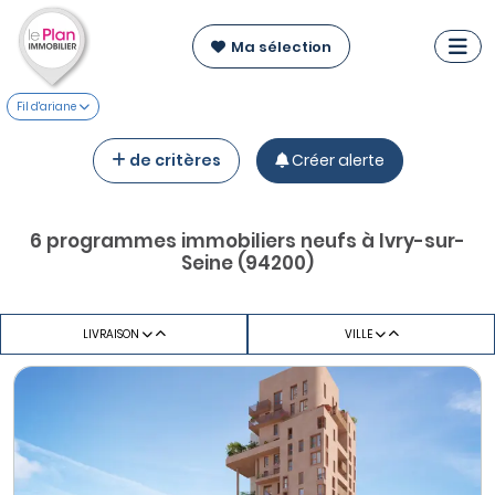
Ma sélection
Fil d'ariane
de critères
Créer alerte
6 programmes immobiliers neufs à Ivry-sur-
Seine (94200)
LIVRAISON
VILLE