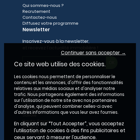
Qui sommes-nous ?
Recrutement
Contactez-nous
Diffusez votre programme
Newsletter
Inscrivez-vous à la newsletter,
et recevez l'actualité immobilière !
Continuer sans accepter →
Ce site web utilise des cookies.
Les cookies nous permettent de personnaliser le
Recherches fréquentes
contenu et les annonces, d'offrir des fonctionnalités
relatives aux médias sociaux et d'analyser notre
Grand Paris
trafic. Nous partageons également des informations
Rhône
sur l'utilisation de notre site avec nos partenaires
Lyon
d'analyse, qui peuvent combiner celles-ci avec
Villeurbanne
d'autres informations que vous leur avez fournies.
Savoie
Haute-Savoie
En cliquant sur “Tout Accepter”, vous acceptez
Annecy
l'utilisation de cookies à des fins publicitaires et
Aix-les-Bains
ceux servant à mesurer l'audience.