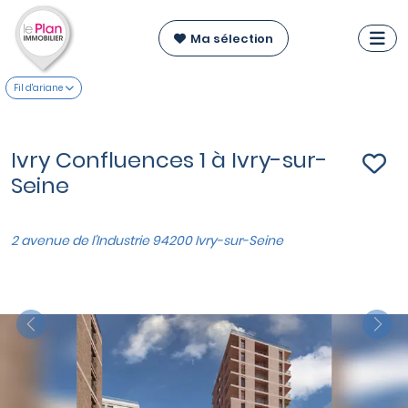
Ma sélection
Fil d'ariane
Ivry Confluences 1 à Ivry-sur-
Seine
2 avenue de l'Industrie 94200 Ivry-sur-Seine
Previous
Nex
VOIR SUR LA CARTE
Appartements du T2 au T5