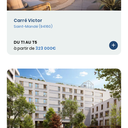
Carré Victor
Saint-Mandé (94160)
DU T1 AU T5
à partir de
323 000€