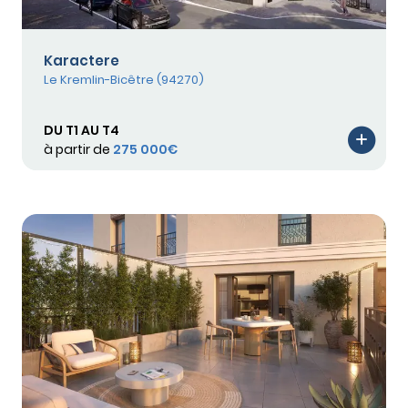
Karactere
Le Kremlin-Bicêtre (94270)
DU T1 AU T4
à partir de
275 000€