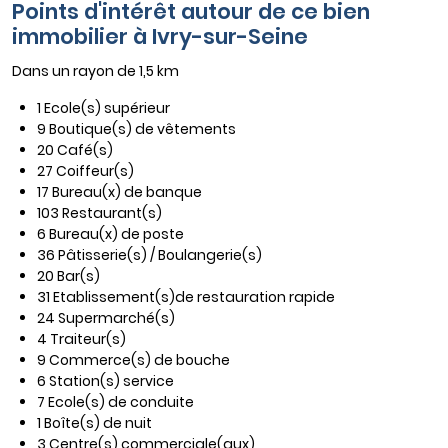
Points d'intérêt autour de ce bien
immobilier à Ivry-sur-Seine
Dans un rayon de 1,5 km
1 Ecole(s) supérieur
9 Boutique(s) de vêtements
20 Café(s)
27 Coiffeur(s)
17 Bureau(x) de banque
103 Restaurant(s)
6 Bureau(x) de poste
36 Pâtisserie(s) / Boulangerie(s)
20 Bar(s)
31 Etablissement(s)de restauration rapide
24 Supermarché(s)
4 Traiteur(s)
9 Commerce(s) de bouche
6 Station(s) service
7 Ecole(s) de conduite
1 Boîte(s) de nuit
3 Centre(s) commerciale(aux)