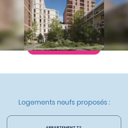
à partir de
251 400 €
Nos autres appartements neufs
à Ivry-sur-Seine
Livraison :
3ème trimestre 2028
Etat d'avancement :
Travaux en cours
Éligible :
BBC (1)
Demande de documentation
Logements neufs proposés :
APPARTEMENT T2