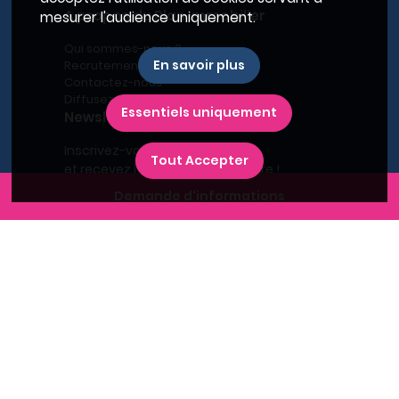
A propos du Plan Immobilier
mesurer l'audience uniquement.
Qui sommes-nous ?
En savoir plus
Recrutement
Contactez-nous
Diffusez votre programme
Essentiels uniquement
Newsletter
Inscrivez-vous à la newsletter,
Tout Accepter
et recevez l'actualité immobilière !
Demande d'informations
Recherches fréquentes
Grand Paris
Rhône
Lyon
Villeurbanne
Savoie
Haute-Savoie
Annecy