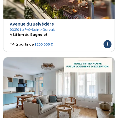
Avenue du Belvédère
93310 Le Pré-Saint-Gervais
À
1.8 km
de
Bagnolet
T4
à partir de
1 200 000 €