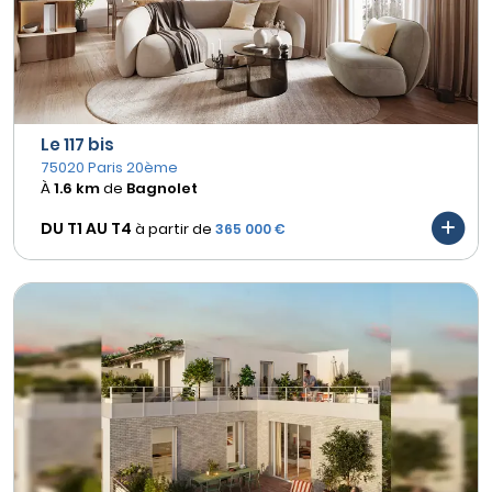
Le 117 bis
75020 Paris 20ème
À
1.6 km
de
Bagnolet
DU T1 AU
T4
à partir de
365 000 €