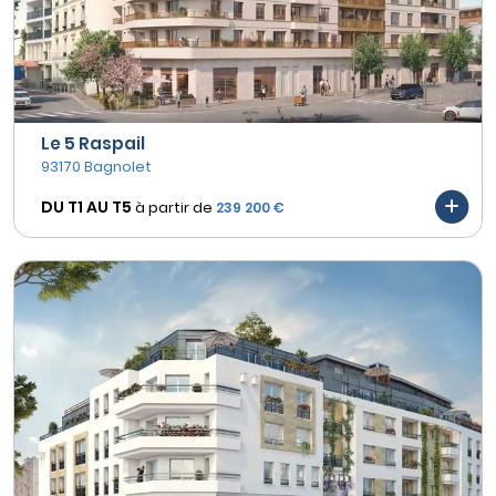
Le 5 Raspail
93170 Bagnolet
DU T1 AU
T5
à partir de
239 200 €