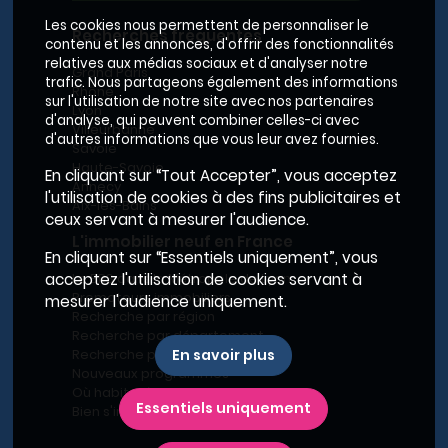
Les cookies nous permettent de personnaliser le
Recherches fréquentes
contenu et les annonces, d'offrir des fonctionnalités
relatives aux médias sociaux et d'analyser notre
Grand Paris
trafic. Nous partageons également des informations
Rhône
sur l'utilisation de notre site avec nos partenaires
Lyon
d'analyse, qui peuvent combiner celles-ci avec
Villeurbanne
d'autres informations que vous leur avez fournies.
Savoie
Haute-Savoie
En cliquant sur “Tout Accepter”, vous acceptez
Annecy
l'utilisation de cookies à des fins publicitaires et
Aix-les-Bains
ceux servant à mesurer l'audience.
L'immobilier neuf en France
En cliquant sur “Essentiels uniquement”, vous
Le BRS dans la Métropole de Lyon
acceptez l'utilisation de cookies servant à
Promoteurs immobiliers
mesurer l'audience uniquement.
Recherche par région
Recherche par département
Recherche par ville
En savoir plus
Nouveaux programmes
Où habiter à Marseille ?
Essentiels uniquement
Bien s'installer