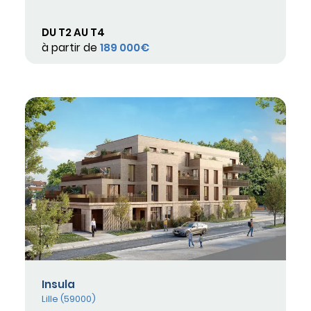
DU T2 AU T4
à partir de
189 000€
Insula
Lille (59000)