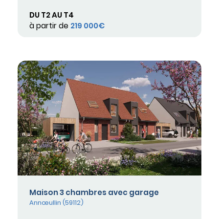
DU T2 AU T4
à partir de
219 000€
Maison 3 chambres avec garage
Annœullin (59112)