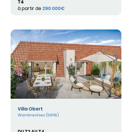
T4
à partir de
290 000€
Villa Obert
Wambrechies (59118)
DU T2 AU T4