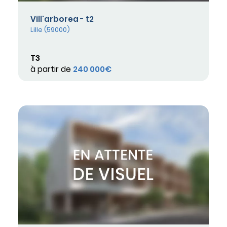
Vill'arborea - t2
Lille (59000)
T3
à partir de
240 000€