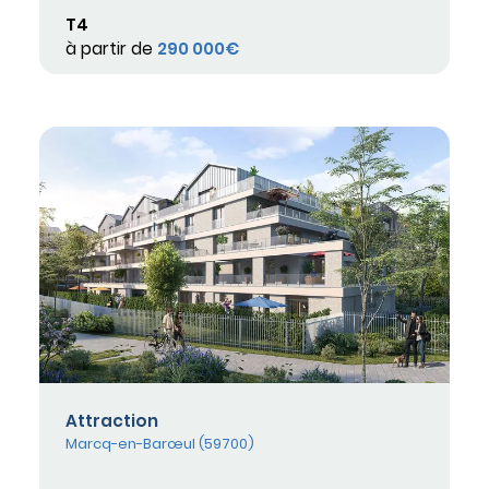
T4
à partir de
290 000€
Attraction
Marcq-en-Barœul (59700)