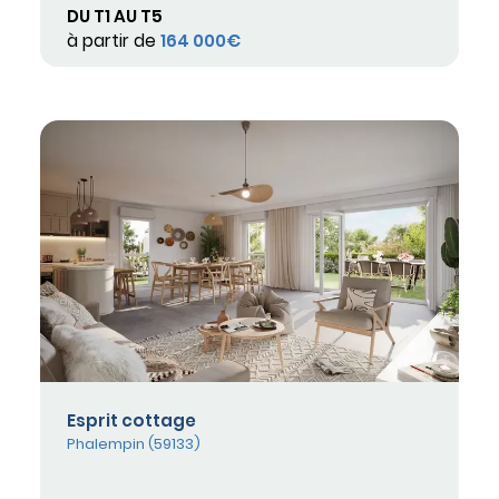
DU T1 AU T5
à partir de
164 000€
Esprit cottage
Phalempin (59133)