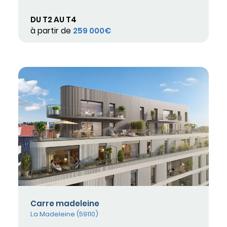
DU T2 AU T4
à partir de
259 000€
Carre madeleine
La Madeleine (59110)