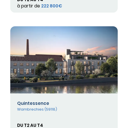
à partir de
222 800€
Quintessence
Wambrechies (59118)
DU T2 AU T4