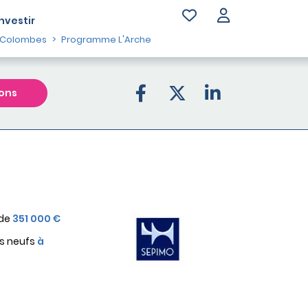
Investir
 Colombes
Programme L'Arche
ons
 de
351 000 €
s neufs
à