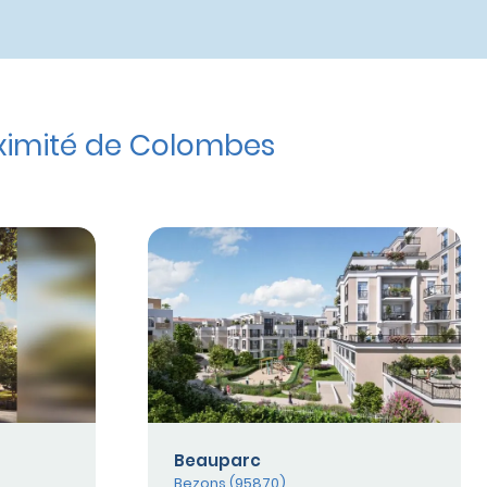
ximité de Colombes
a
Beauparc
Bezons (95870)