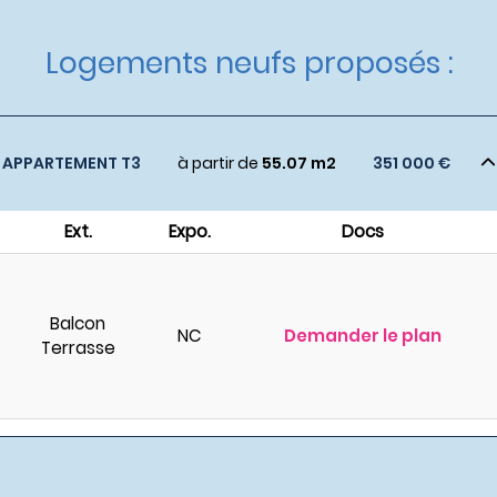
Logements neufs proposés :
APPARTEMENT T3
à partir de
55.07 m2
351 000 €
Ext.
Expo.
Docs
Balcon
NC
Demander le plan
Terrasse