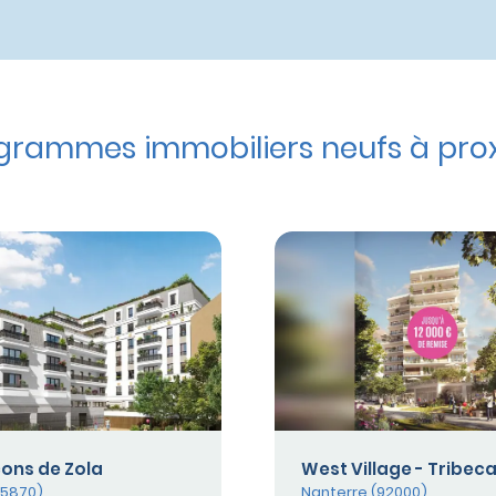
grammes immobiliers neufs à pro
cons de Zola
West Village - Tribec
95870)
Nanterre (92000)