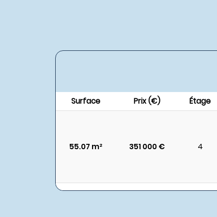
Surface
Prix (€)
Étage
55.07 m²
351 000 €
4