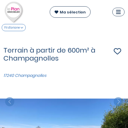
Ma sélection
Fil d'ariane
Terrain à partir de 600m² à
Champagnolles
17240 Champagnolles
Previous
Nex
VOIR SUR LA CARTE
Maisons T4