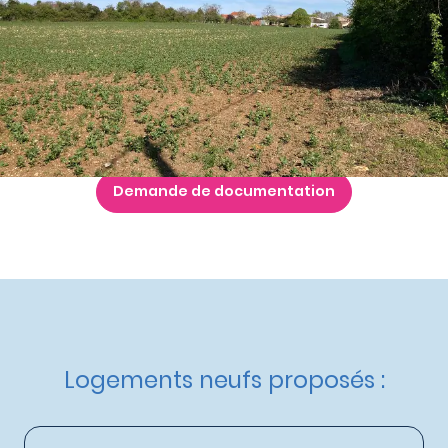
à partir de
162 000 €
Nos autres maisons neuves
à Champagnolles
Terrains
à partir de
23 500 €
Livraison :
Non communiquée
Etat d'avancement :
NC
Demande de documentation
Logements neufs proposés :