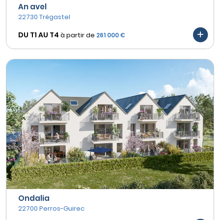
An avel
22730 Trégastel
DU T1 AU
T4
à partir de
261 000 €
Ondalia
22700 Perros-Guirec