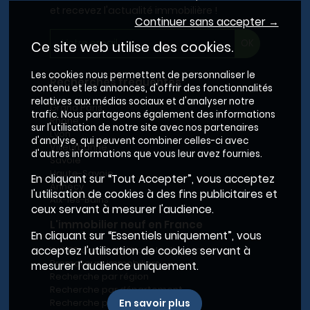
et recevez l'actualité immobilière !
Continuer sans accepter →
Ce site web utilise des cookies.
Les cookies nous permettent de personnaliser le
Recherches fréquentes
contenu et les annonces, d'offrir des fonctionnalités
relatives aux médias sociaux et d'analyser notre
Grand Paris
trafic. Nous partageons également des informations
Rhône
sur l'utilisation de notre site avec nos partenaires
Lyon
d'analyse, qui peuvent combiner celles-ci avec
Villeurbanne
d'autres informations que vous leur avez fournies.
Savoie
Haute-Savoie
En cliquant sur “Tout Accepter”, vous acceptez
Annecy
l'utilisation de cookies à des fins publicitaires et
Aix-les-Bains
ceux servant à mesurer l'audience.
L'immobilier neuf en France
En cliquant sur “Essentiels uniquement”, vous
Le BRS dans la Métropole de Lyon
acceptez l'utilisation de cookies servant à
Promoteurs immobiliers
mesurer l'audience uniquement.
Recherche par région
Recherche par département
Recherche par ville
En savoir plus