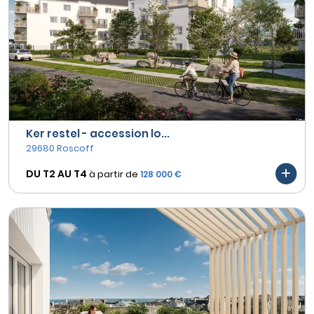
Ker restel - accession lo...
29680 Roscoff
DU T2 AU
T4
à partir de
128 000 €