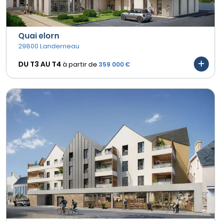
Quai elorn
29800 Landerneau
DU T3 AU
T4
à partir de
359 000 €