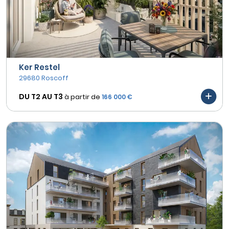
Ker Restel
29680 Roscoff
DU T2 AU
T3
à partir de
166 000 €