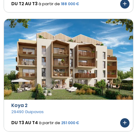
DU T2 AU
T3
à partir de
188 000 €
Koya 2
29490 Guipavas
DU T3 AU
T4
à partir de
251 000 €