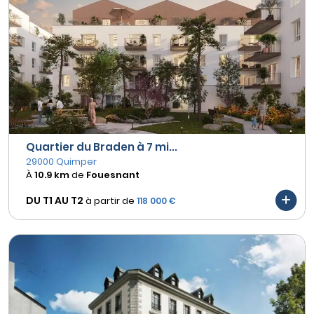
Quartier du Braden à 7 mi...
29000 Quimper
À
10.9 km
de
Fouesnant
DU T1 AU
T2
à partir de
118 000 €