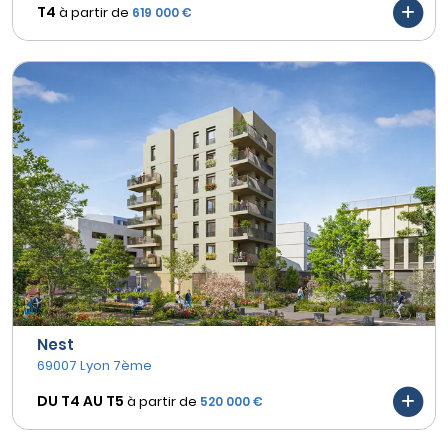
T4
à partir de
619 000 €
Nest
69007 Lyon 7ème
DU T4 AU
T5
à partir de
520 000 €