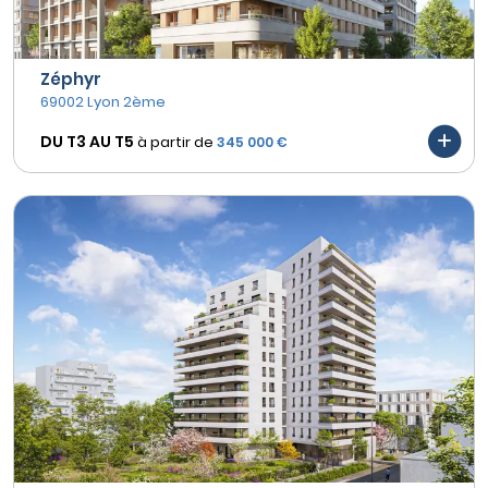
Zéphyr
69002 Lyon 2ème
DU T3 AU
T5
à partir de
345 000 €