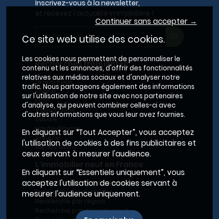
Inscrivez-vous à la newsletter,
et recevez l'actualité immobilière !
Continuer sans accepter →
Ce site web utilise des cookies.
Les cookies nous permettent de personnaliser le
Recherches fréquentes
contenu et les annonces, d'offrir des fonctionnalités
relatives aux médias sociaux et d'analyser notre
Grand Paris
trafic. Nous partageons également des informations
Rhône
sur l'utilisation de notre site avec nos partenaires
Lyon
d'analyse, qui peuvent combiner celles-ci avec
Villeurbanne
d'autres informations que vous leur avez fournies.
Savoie
Haute-Savoie
En cliquant sur “Tout Accepter”, vous acceptez
Annecy
l'utilisation de cookies à des fins publicitaires et
Aix-les-Bains
ceux servant à mesurer l'audience.
L'immobilier neuf en France
En cliquant sur “Essentiels uniquement”, vous
Le BRS dans la Métropole de Lyon
acceptez l'utilisation de cookies servant à
Promoteurs immobiliers
mesurer l'audience uniquement.
Recherche par région
Recherche par département