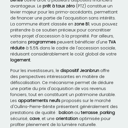
Bénite
ouvre droit à plusieurs dispositifs financiers
avantageux. Le
prêt à taux zéro
(PTZ) constitue un
levier majeur pour les primo-accédants, permettant
de financer une partie de l'acquisition sans intérêts.
La commune étant classée en
zone B1
, vous pouvez
prétendre à ce soutien précieux pour concrétiser
votre projet d'accession à la propriété. Par ailleurs,
certains
programmes
peuvent bénéficier d'une
TVA
réduite
à 5,5% dans le cadre de l'accession sociale,
réduisant considérablement le coût global de votre
logement
.
Pour les investisseurs, le
dispositif Jeanbrun
offre
des perspectives intéressantes en matière de
défiscalisation. Ce mécanisme permet de déduire
une partie du prix d'acquisition de vos revenus
fonciers, tout en constituant un patrimoine durable.
Les
appartements neufs
proposés sur le marché
d'Oullins-Pierre-Bénite présentent généralement des
prestations de qualité :
balcon
ou
terrasse
,
parking
sécurisé,
cave
, et une
orientation
optimisée pour
profiter pleinement de la lumière naturelle.