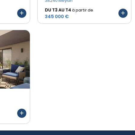
38240 Meylan
DU T3 AU
T4
à partir de
345 000 €