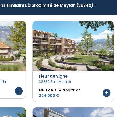
ens similaires à proximité de Meylan (38240) ↓
Fleur de vigne
rtin
38330 Saint-Ismier
DU T2 AU
T4
à partir de
224 000 €