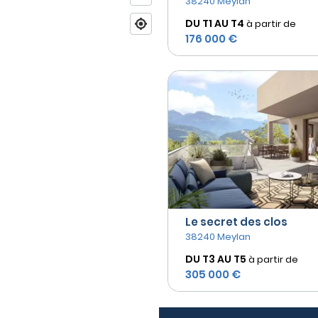
38240 Meylan
DU T1 AU
T4
à partir de
176 000 €
Le secret des clos
38240 Meylan
DU T3 AU
T5
à partir de
305 000 €