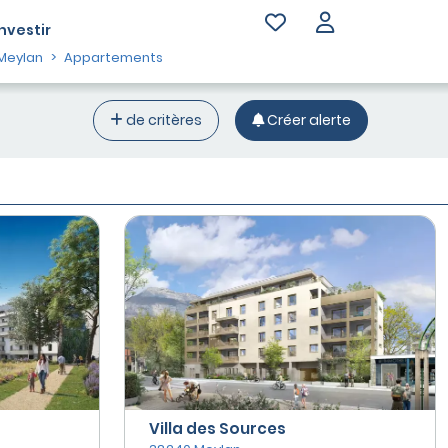
Investir
Meylan
Appartements
de critères
Créer alerte
Villa des Sources