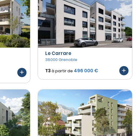
Le Carrare
38000 Grenoble
496 000 €
T3
à partir de