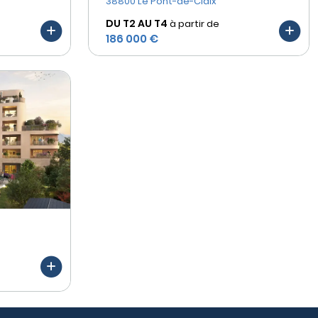
38800 Le Pont-de-Claix
DU T2 AU
T4
à partir de
186 000 €