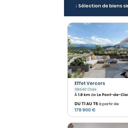
↓ Sélection de biens s
Effet Vercors
38640 Claix
À
1.8 km
de
Le Pont-de-Cla
DU T1 AU
T5
à partir de
179 900 €