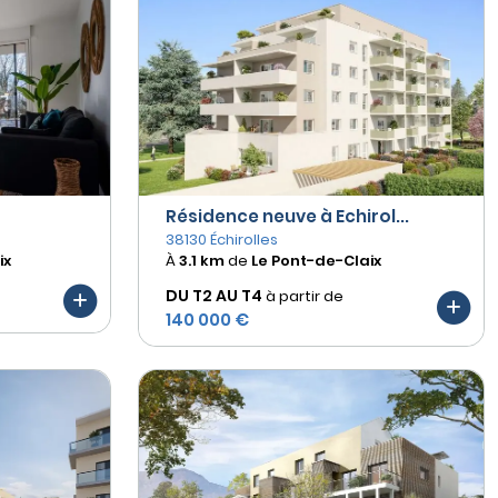
Résidence neuve à Echirol...
38130 Échirolles
ix
À
3.1 km
de
Le Pont-de-Claix
DU T2 AU
T4
à partir de
140 000 €