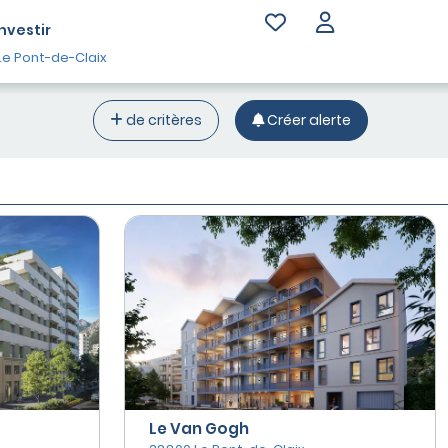
Investir
e Pont-de-Claix
de critères
Créer alerte
Le Van Gogh