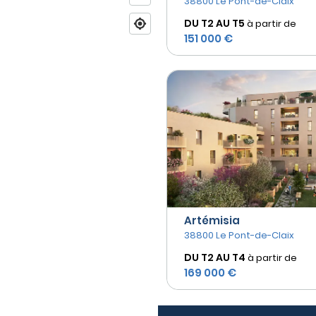
38800 Le Pont-de-Claix
DU T2 AU
T5
à partir de
151 000 €
Artémisia
38800 Le Pont-de-Claix
DU T2 AU
T4
à partir de
169 000 €