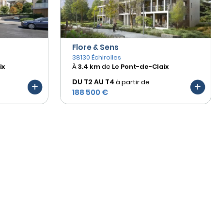
Flore & Sens
38130 Échirolles
ix
À
3.4 km
de
Le Pont-de-Claix
DU T2 AU
T4
à partir de
188 500 €