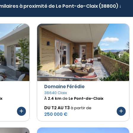
imilaires à proximité de Le Pont-de-Claix (38800) ↓
Domaine Férédie
38640 Claix
ix
À
2.4 km
de
Le Pont-de-Claix
DU T2 AU
T3
à partir de
250 000 €