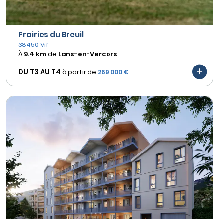
Prairies du Breuil
38450 Vif
À
9.4 km
de
Lans-en-Vercors
DU T3 AU
T4
à partir de
269 000 €