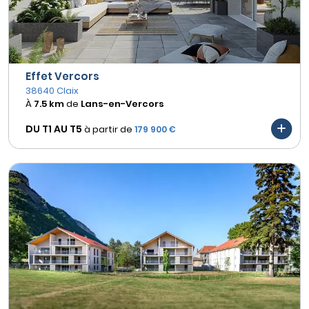
Effet Vercors
38640 Claix
À
7.5 km
de
Lans-en-Vercors
DU T1 AU
T5
à partir de
179 900 €