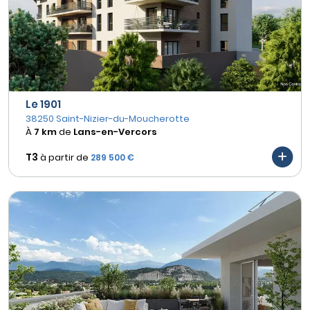
Le 1901
38250 Saint-Nizier-du-Moucherotte
À
7 km
de
Lans-en-Vercors
T3
à partir de
289 500 €