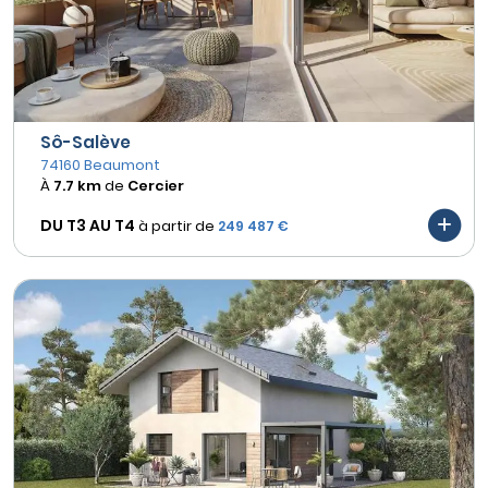
Sô-Salève
74160 Beaumont
À
7.7 km
de
Cercier
DU T3 AU
T4
à partir de
249 487 €