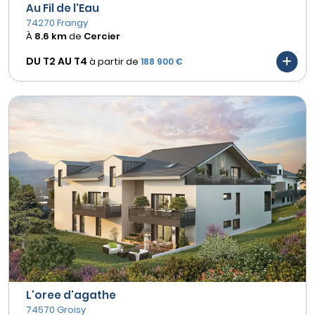
Au Fil de l'Eau
74270 Frangy
À
8.6 km
de
Cercier
DU T2 AU
T4
à partir de
188 900 €
L'oree d'agathe
74570 Groisy