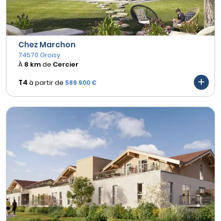
Chez Marchon
74570 Groisy
À
8 km
de
Cercier
T4
à partir de
589 900 €