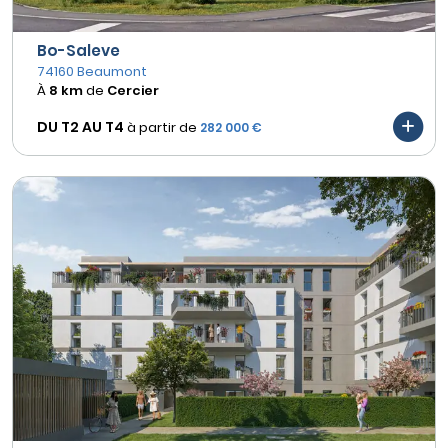
Bo-Saleve
74160 Beaumont
À
8 km
de
Cercier
DU T2 AU
T4
à partir de
282 000 €