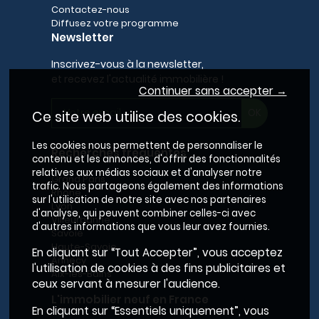
Contactez-nous
Diffusez votre programme
Newsletter
Inscrivez-vous à la newsletter,
et recevez l'actualité immobilière !
Continuer sans accepter →
Ce site web utilise des cookies.
Les cookies nous permettent de personnaliser le
Recherches fréquentes
contenu et les annonces, d'offrir des fonctionnalités
relatives aux médias sociaux et d'analyser notre
Grand Paris
trafic. Nous partageons également des informations
Rhône
sur l'utilisation de notre site avec nos partenaires
Lyon
d'analyse, qui peuvent combiner celles-ci avec
Villeurbanne
d'autres informations que vous leur avez fournies.
Savoie
Haute-Savoie
En cliquant sur “Tout Accepter”, vous acceptez
Annecy
l'utilisation de cookies à des fins publicitaires et
Aix-les-Bains
ceux servant à mesurer l'audience.
L'immobilier neuf en France
En cliquant sur “Essentiels uniquement”, vous