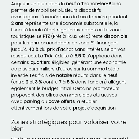
Acquérir un bien dans le
neuf
à
Thonon-les-Bains
permet de mobiliser plusieurs dispositifs
avantageux. L'exonération de taxe foncière pendant
2 ans
représente une économie substantielle, la
fiscalité locale étant significative dans cette zone
touristique. Le
PTZ
(Prêt à Taux Zéro) reste
disponible
pour les primo-accédants en zone B1, finançant
jusqu'à
40 %
du
prix
d'achat sans intérêts selon vos
ressources. La
TVA
réduite à
5,5 %
s'applique dans
certains
quartier
s éligibles, générant une économie
de plusieurs milliers d'euros sur la
somme
totale
investie. Les frais de
notaire
réduits dans le
neuf
(entre
2 et 3 %
contre
7 à 8 %
dans l'ancien) allègent
également le budget initial. Certains promoteurs
proposent des
offre
s commerciales attractives
avec
parking
ou
cave
offerts
, à étudier
attentivement lors de votre
projet
d'acquisition.
Zones stratégiques pour valoriser votre
bien