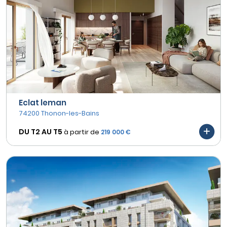
Eclat leman
74200 Thonon-les-Bains
DU T2 AU
T5
à partir de
219 000 €