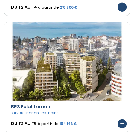
DU T2 AU
T4
à partir de
218 700 €
BRS Eclat Leman
74200 Thonon-les-Bains
DU T2 AU
T5
à partir de
154 146 €