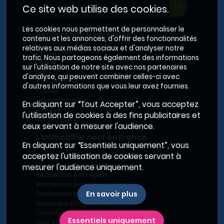
Ce site web utilise des cookies.
Les cookies nous permettent de personnaliser le
Recherches fréquentes
contenu et les annonces, d'offrir des fonctionnalités
relatives aux médias sociaux et d'analyser notre
Grand Paris
trafic. Nous partageons également des informations
Rhône
sur l'utilisation de notre site avec nos partenaires
Lyon
d'analyse, qui peuvent combiner celles-ci avec
Villeurbanne
d'autres informations que vous leur avez fournies.
Savoie
Haute-Savoie
En cliquant sur “Tout Accepter”, vous acceptez
Annecy
l'utilisation de cookies à des fins publicitaires et
Aix-les-Bains
ceux servant à mesurer l'audience.
L'immobilier neuf en France
En cliquant sur “Essentiels uniquement”, vous
Le BRS dans la Métropole de Lyon
acceptez l'utilisation de cookies servant à
Promoteurs immobiliers
mesurer l'audience uniquement.
Recherche par région
Recherche par département
Recherche par ville
En savoir plus
Nouveaux programmes
Où habiter à Marseille ?
Essentiels uniquement
Bien s'installer