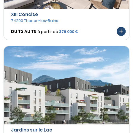
XIII Concise
74200 Thonon-les-Bains
DU T3 AU
T5
à partir de
379 000 €
Jardins sur le Lac