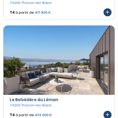
74200 Thonon-les-Bains
T4
à partir de
417 800 €
Le Belvédère du Léman
74200 Thonon-les-Bains
T4
à partir de
433 000 €