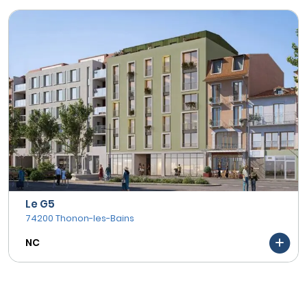
Le G5
74200 Thonon-les-Bains
NC