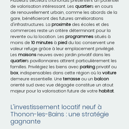
Plusieurs secteurs thononais présentent un potentiel
de valorisation intéressant. Les
quartier
s en cours
de renouvellement urbain, comme les abords de la
gare, bénéficieront des futures améliorations
d'infrastructures. La
proximite
des écoles et des
commerces reste un critère déterminant pour la
revente ou la location. Les
programmes
situés à
moins de
10 minutes
à
pied
du lac conservent une
valeur refuge grâce à leur emplacement privilégié.
Les
maisons
neuves avec jardin privatif dans les
quartier
s pavillonnaires attirent particulièrement les
familles. Privilégiez les biens avec
parking
privatif ou
box
, indispensables dans cette région où la
voiture
demeure essentielle. Une
terrasse
ou un
balcon
orienté sud avec vue dégagée constitue un atout
majeur pour la valorisation future de votre
habitat
.
L'investissement locatif neuf à
Thonon-les-Bains : une stratégie
gagnante