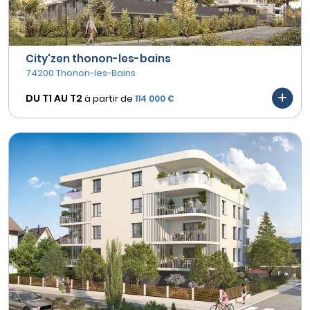
City'zen thonon-les-bains
74200 Thonon-les-Bains
DU T1 AU
T2
à partir de
114 000 €