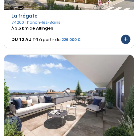
La frégate
74200 Thonon-les-Bains
À
3.5 km
de
Allinges
DU T2 AU
T4
à partir de
226 000 €