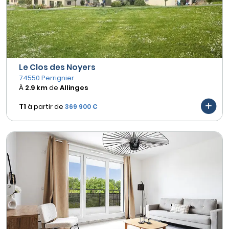
Le Clos des Noyers
74550 Perrignier
À
2.9 km
de
Allinges
T1
à partir de
369 900 €