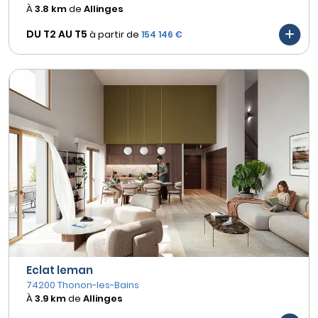
À
3.8 km
de
Allinges
DU T2 AU
T5
à partir de
154 146 €
Eclat leman
74200 Thonon-les-Bains
À
3.9 km
de
Allinges