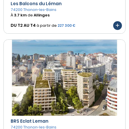
Les Balcons du Léman
74200 Thonon-les-Bains
À
3.7 km
de
Allinges
DU T2 AU
T4
à partir de
227 300 €
BRS Eclat Leman
74200 Thonon-les-Bains