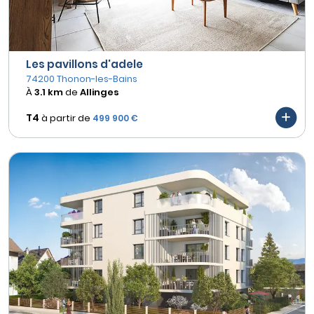
Les pavillons d'adele
74200 Thonon-les-Bains
À
3.1 km
de
Allinges
T4
à partir de
499 900 €