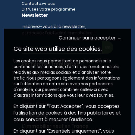
Contactez-nous
Diffusez votre programme
Newsletter
Inscrivez-vous à la newsletter,
et recevez l'actualité immobilière !
Continuer sans accepter →
Ce site web utilise des cookies.
Les cookies nous permettent de personnaliser le
Recherches fréquentes
contenu et les annonces, d'offrir des fonctionnalités
relatives aux médias sociaux et d'analyser notre
Grand Paris
trafic. Nous partageons également des informations
Rhône
sur l'utilisation de notre site avec nos partenaires
Lyon
d'analyse, qui peuvent combiner celles-ci avec
Villeurbanne
d'autres informations que vous leur avez fournies.
Savoie
Haute-Savoie
En cliquant sur “Tout Accepter”, vous acceptez
Annecy
l'utilisation de cookies à des fins publicitaires et
Aix-les-Bains
ceux servant à mesurer l'audience.
L'immobilier neuf en France
En cliquant sur “Essentiels uniquement”, vous