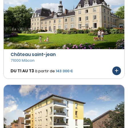
Château saint-jean
71000 Mâcon
DU T1 AU
T3
à partir de
143 000 €