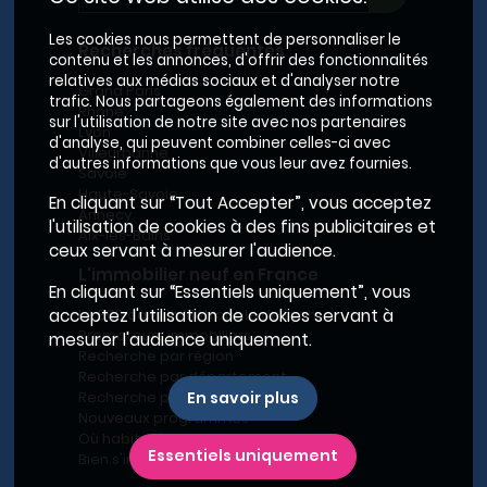
Les cookies nous permettent de personnaliser le
Recherches fréquentes
contenu et les annonces, d'offrir des fonctionnalités
relatives aux médias sociaux et d'analyser notre
Grand Paris
trafic. Nous partageons également des informations
Rhône
sur l'utilisation de notre site avec nos partenaires
Lyon
d'analyse, qui peuvent combiner celles-ci avec
Villeurbanne
d'autres informations que vous leur avez fournies.
Savoie
Haute-Savoie
En cliquant sur “Tout Accepter”, vous acceptez
Annecy
l'utilisation de cookies à des fins publicitaires et
Aix-les-Bains
ceux servant à mesurer l'audience.
L'immobilier neuf en France
En cliquant sur “Essentiels uniquement”, vous
Le BRS dans la Métropole de Lyon
acceptez l'utilisation de cookies servant à
Promoteurs immobiliers
mesurer l'audience uniquement.
Recherche par région
Recherche par département
Recherche par ville
En savoir plus
Nouveaux programmes
Où habiter à Marseille ?
Essentiels uniquement
Bien s'installer