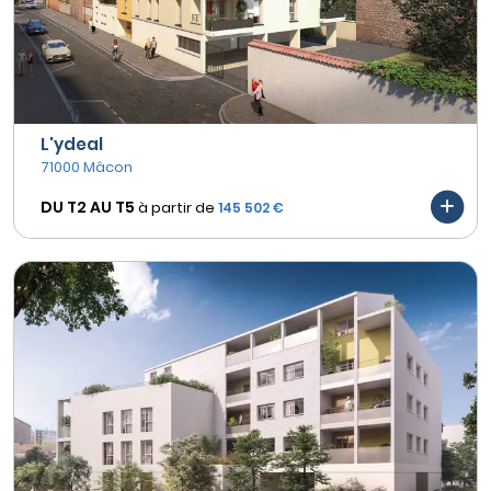
L'ydeal
71000 Mâcon
DU T2 AU
T5
à partir de
145 502 €