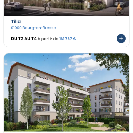
Tilia
01000 Bourg-en-Bresse
DU T2 AU
T4
à partir de
161 767 €