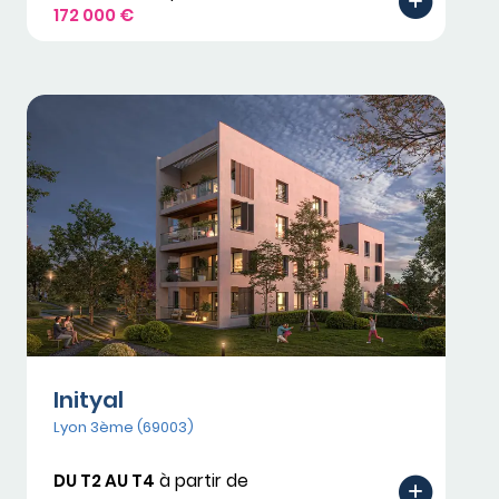
172 000 €
Inityal
Lyon 3ème (69003)
DU T2 AU T4
à partir de