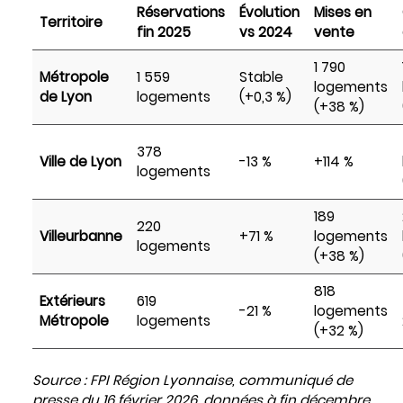
Réservations
Évolution
Mises en
Territoire
fin 2025
vs 2024
vente
1 790
Métropole
1 559
Stable
logements
de Lyon
logements
(+0,3 %)
(+38 %)
378
Ville de Lyon
-13 %
+114 %
logements
189
220
Villeurbanne
+71 %
logements
logements
(+38 %)
818
Extérieurs
619
-21 %
logements
Métropole
logements
(+32 %)
Source : FPI Région Lyonnaise, communiqué de
presse du 16 février 2026, données à fin décembre