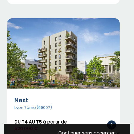
Nest
Lyon 7ème (69007)
DU T4 AU T5
à partir de
520 000 €
Continuer sans accepter →