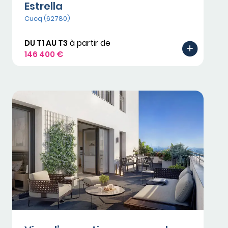
Estrella
Cucq (62780)
DU T1 AU T3
à partir de
146 400 €