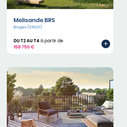
Melisande BRS
Bruges (33520)
DU T2 AU T4
à partir de
158 750 €