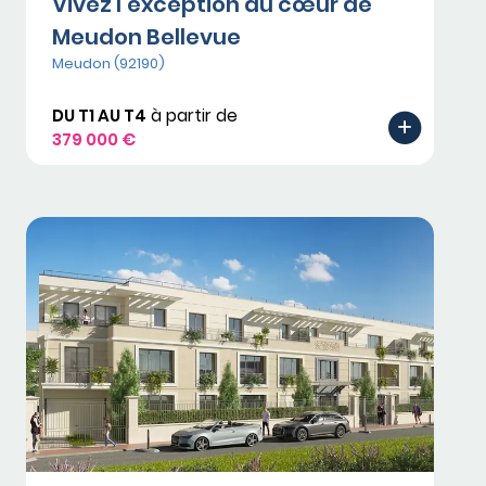
Vivez l’exception au cœur de
Meudon Bellevue
Meudon (92190)
DU T1 AU T4
à partir de
379 000 €