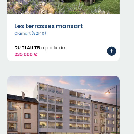
Les terrasses mansart
Clamart (92140)
DU T1 AU T5
à partir de
235 000 €