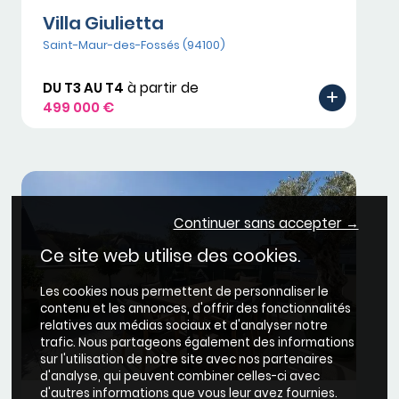
Villa Giulietta
Saint-Maur-des-Fossés (94100)
DU T3 AU T4
à partir de
499 000 €
Continuer sans accepter →
Ce site web utilise des cookies.
Les cookies nous permettent de personnaliser le
contenu et les annonces, d'offrir des fonctionnalités
relatives aux médias sociaux et d'analyser notre
trafic. Nous partageons également des informations
sur l'utilisation de notre site avec nos partenaires
d'analyse, qui peuvent combiner celles-ci avec
d'autres informations que vous leur avez fournies.