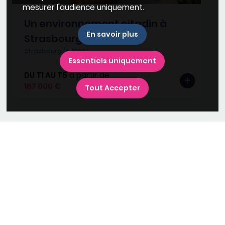
mesurer l'audience uniquement.
Un environnement citadin à
En savoir plus
Strasbourg
Strasbourg (67000)
Essentiels uniquement
DU T1 AU T5
à partir de
167 000 €
Tout Accepter
Suivez-nous