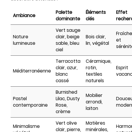
Palette
Éléments
Effet
Ambiance
dominante
clés
recher
Vert sauge
Fraîch
Nature
clair, beige
Bois clair,
et
lumineuse
sable, bleu
lin, végétal
sérénit
ciel
Terracotta
Céramique,
clair, azur,
rotin,
Esprit
Méditerranéenne
blanc
textiles
vacan
cassé
naturels
Burnished
Mobilier
Pastel
Lilac, Dusty
Douce
arrondi,
contemporaine
Rose,
moder
laiton
crème
Vert olive
Matières
Minimalisme
Harmo
clair, pierre,
minérales,