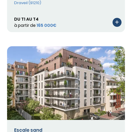
Draveil (91210)
DU T1 AU T4
à partir de
165 000€
Escale sand