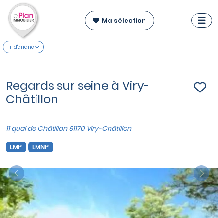
Ma sélection
Fil d'ariane
Regards sur seine à Viry-
Châtillon
11 quai de Châtillon 91170 Viry-Châtillon
LMP
LMNP
Previous
Nex
VOIR SUR LA CARTE
Appartements du T2 au T5