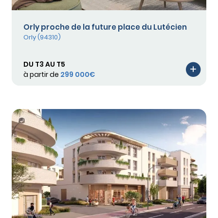
Orly proche de la future place du Lutécien
Orly (94310)
DU T3 AU T5
à partir de
299 000€