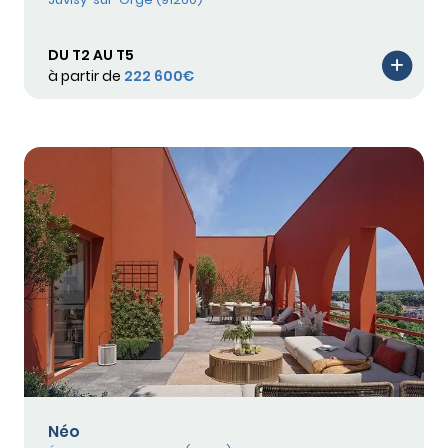
DU T2 AU T5
à partir de
222 600€
Néo