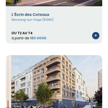
L'Écrin des Coteaux
Morsang-sur-Orge (91390)
DU T2 AU T4
à partir de
180 000€