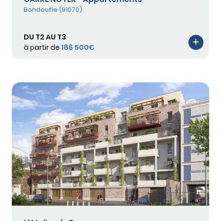
Bondoufle (91070)
DU T2 AU T3
à partir de
186 500€