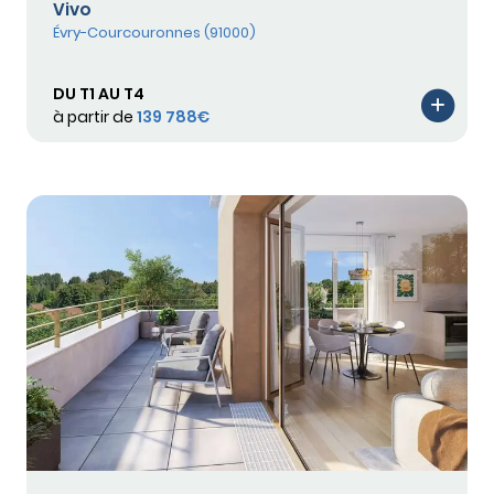
Vivo
Évry-Courcouronnes (91000)
DU T1 AU T4
à partir de
139 788€