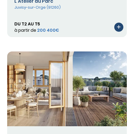
L'Atelier du Parc
Juvisy-sur-Orge (91260)
DU T2 AU T5
à partir de
200 400€