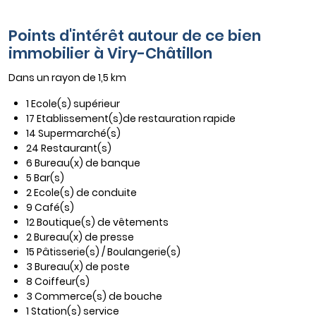
Points d'intérêt autour de ce bien
immobilier à Viry-Châtillon
Dans un rayon de 1,5 km
1 Ecole(s) supérieur
17 Etablissement(s)de restauration rapide
14 Supermarché(s)
24 Restaurant(s)
6 Bureau(x) de banque
5 Bar(s)
2 Ecole(s) de conduite
9 Café(s)
12 Boutique(s) de vêtements
2 Bureau(x) de presse
15 Pâtisserie(s) / Boulangerie(s)
3 Bureau(x) de poste
8 Coiffeur(s)
3 Commerce(s) de bouche
1 Station(s) service