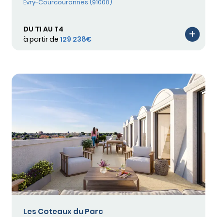
Évry-Courcouronnes (91000)
DU T1 AU T4
à partir de
129 238€
Les Coteaux du Parc