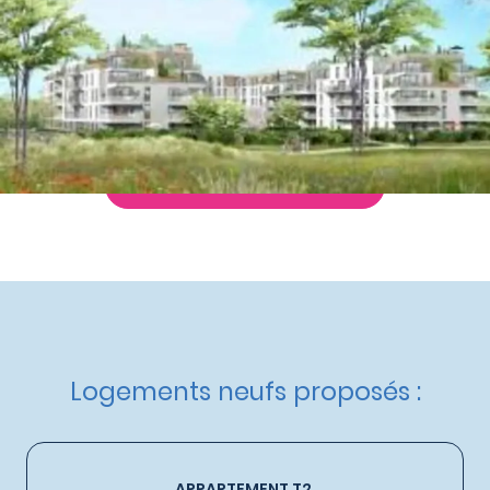
à partir de
203 000 €
Nos autres appartements neufs
à Viry-Châtillon
Livraison :
3ème trimestre 2026
Etat d'avancement :
Avant première
Éligible :
Statut LMP
,
Statut LMNP
Demande de documentation
Logements neufs proposés :
APPARTEMENT T2