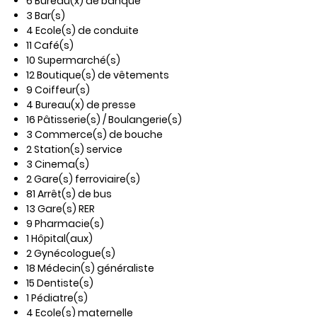
6 Bureau(x) de banque
3 Bar(s)
4 Ecole(s) de conduite
11 Café(s)
10 Supermarché(s)
12 Boutique(s) de vêtements
9 Coiffeur(s)
4 Bureau(x) de presse
16 Pâtisserie(s) / Boulangerie(s)
3 Commerce(s) de bouche
2 Station(s) service
3 Cinema(s)
2 Gare(s) ferroviaire(s)
81 Arrêt(s) de bus
13 Gare(s) RER
9 Pharmacie(s)
1 Hôpital(aux)
2 Gynécologue(s)
18 Médecin(s) généraliste
15 Dentiste(s)
1 Pédiatre(s)
4 Ecole(s) maternelle