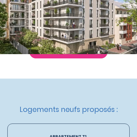
à partir de
200 000 €
Nos autres appartements neufs
à Juvisy-sur-Orge
Livraison :
2ème trimestre 2028
Etat d'avancement :
Avant première
Éligible :
Statut LMP
,
Statut LMNP
Demande de documentation
Logements neufs proposés :
APPARTEMENT T1