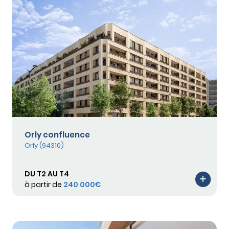
Orly confluence
Orly (94310)
DU T2 AU T4
à partir de
240 000€