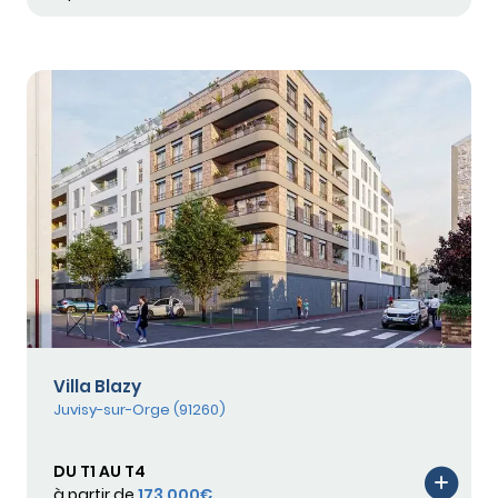
Villa Blazy
Juvisy-sur-Orge (91260)
DU T1 AU T4
à partir de
173 000€