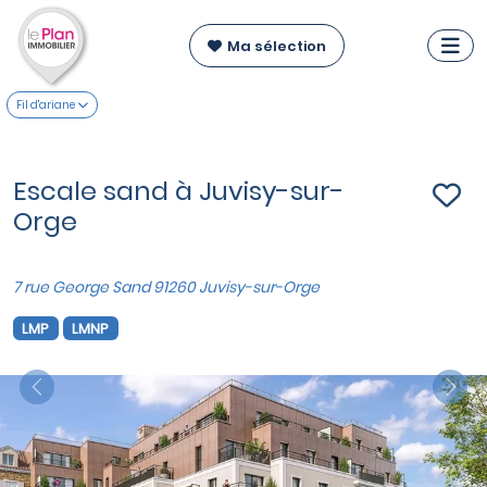
Ma sélection
Fil d'ariane
Escale sand à Juvisy-sur-
Orge
7 rue George Sand 91260 Juvisy-sur-Orge
LMP
LMNP
Previous
Nex
VOIR SUR LA CARTE
Appartements du T1 au T4