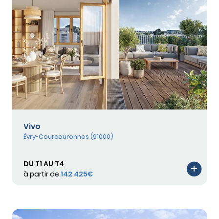
Vivo
Évry-Courcouronnes (91000)
DU T1 AU T4
à partir de
142 425€