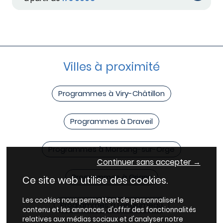
Villes à proximité
Programmes à Viry-Châtillon
Programmes à Draveil
Programmes à Morsang-sur-Orge
Continuer sans accepter →
Programmes à Grigny
Ce site web utilise des cookies.
Les cookies nous permettent de personnaliser le
Programmes à Longjumeau
contenu et les annonces, d'offrir des fonctionnalités
relatives aux médias sociaux et d'analyser notre