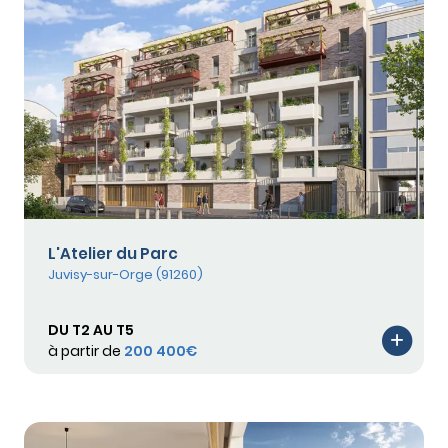
L'Atelier du Parc
Juvisy-sur-Orge (91260)
DU T2 AU T5
à partir de
200 400€