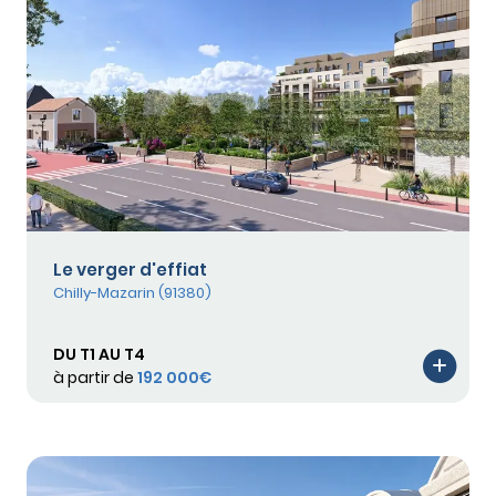
Le verger d'effiat
Chilly-Mazarin (91380)
DU T1 AU T4
à partir de
192 000€