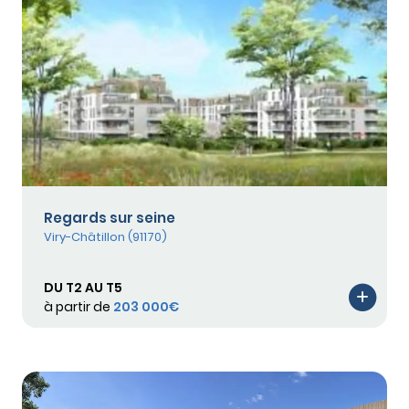
Regards sur seine
Viry-Châtillon (91170)
DU T2 AU T5
à partir de
203 000€