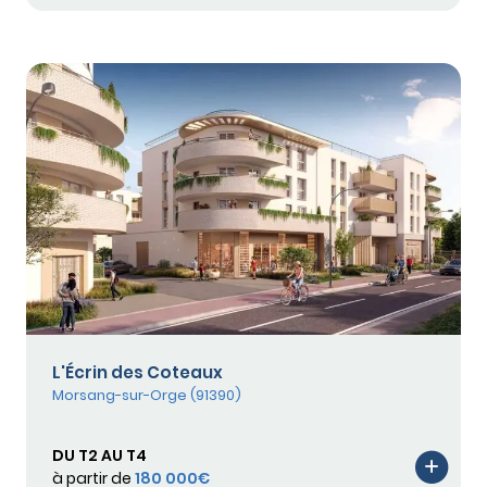
L'Écrin des Coteaux
Morsang-sur-Orge (91390)
DU T2 AU T4
à partir de
180 000€