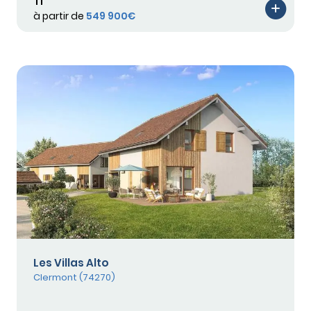
T1
à partir de
549 900€
Les Villas Alto
Clermont (74270)