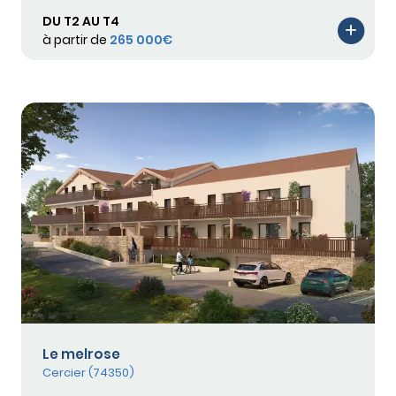
DU T2 AU T4
à partir de
265 000€
Le melrose
Cercier (74350)