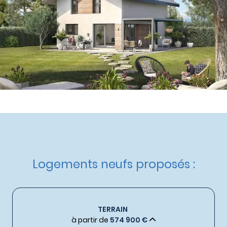
à partir de
574 900 €
Livraison :
Non communiquée
Etat d'avancement :
NC
Demande de documentation
Logements neufs proposés :
TERRAIN
à partir de
574 900 €