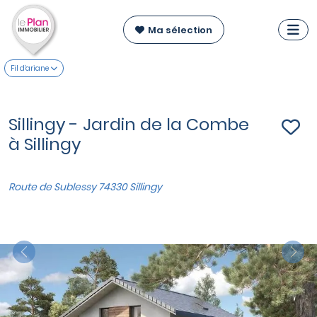
Ma sélection
Fil d'ariane
Sillingy - Jardin de la Combe
à Sillingy
Route de Sublessy 74330 Sillingy
Previous
Nex
VOIR SUR LA CARTE
Terrains