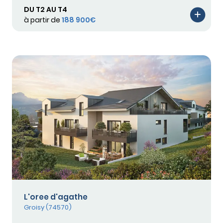
DU T2 AU T4
à partir de
188 900€
L'oree d'agathe
Groisy (74570)