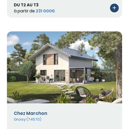
DU T2 AU T3
à partir de
231 000€
Chez Marchon
Groisy (74570)