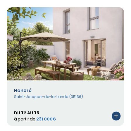
Honoré
Saint-Jacques-de-la-Lande (35136)
DU T2 AU T5
à partir de
231 000€