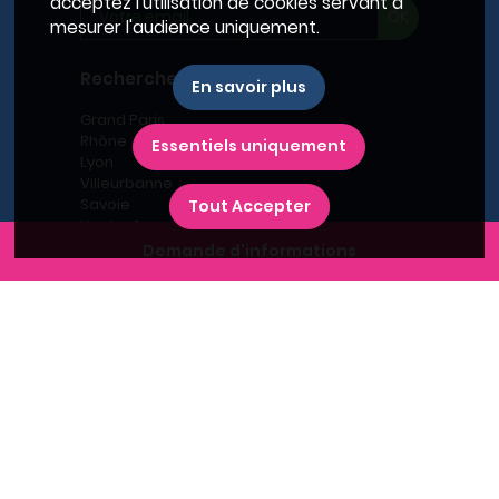
acceptez l'utilisation de cookies servant à
mesurer l'audience uniquement.
Recherches fréquentes
En savoir plus
Grand Paris
Rhône
Essentiels uniquement
Lyon
Villeurbanne
Savoie
Tout Accepter
Haute-Savoie
Annecy
Demande d'informations
Aix-les-Bains
L'immobilier neuf en France
Le BRS dans la Métropole de Lyon
Promoteurs immobiliers
Recherche par région
Recherche par département
Recherche par ville
Nouveaux programmes
Où habiter à Marseille ?
Bien s'installer