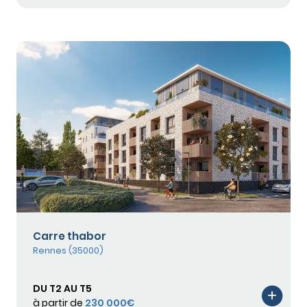
Carre thabor
Rennes (35000)
DU T2 AU T5
à partir de
230 000€