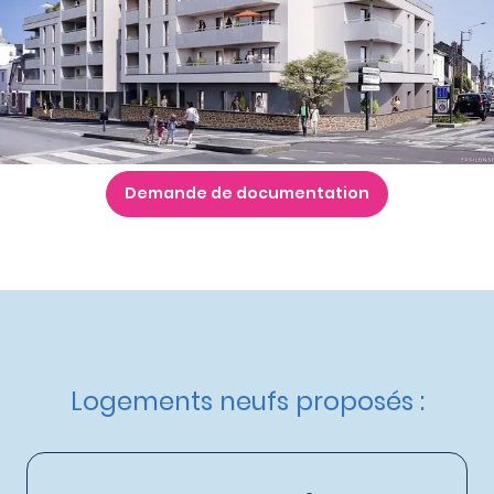
Nos autres appartements neufs
à Rennes
Maisons T6
à partir de
609 000 €
Nos autres maisons neuves
à Rennes
Livraison :
Non communiquée
Etat d'avancement :
NC
Demande de documentation
Logements neufs proposés :