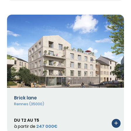
Brick lane
Rennes (35000)
DU T2 AU T5
à partir de
247 000€