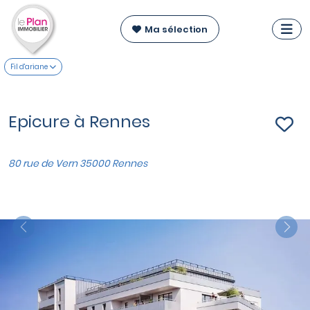
Ma sélection
Fil d'ariane
Epicure à Rennes
80 rue de Vern 35000 Rennes
Previous
Nex
VOIR SUR LA CARTE
Appartements du T3 au T5
à partir de
349 000 €