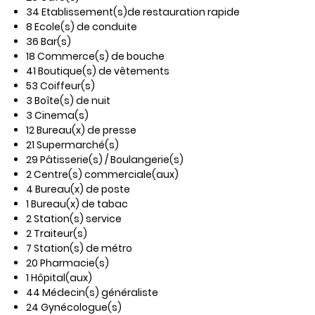
34 Etablissement(s)de restauration rapide
8 Ecole(s) de conduite
36 Bar(s)
18 Commerce(s) de bouche
41 Boutique(s) de vêtements
53 Coiffeur(s)
3 Boîte(s) de nuit
3 Cinema(s)
12 Bureau(x) de presse
21 Supermarché(s)
29 Pâtisserie(s) / Boulangerie(s)
2 Centre(s) commerciale(aux)
4 Bureau(x) de poste
1 Bureau(x) de tabac
2 Station(s) service
2 Traiteur(s)
7 Station(s) de métro
20 Pharmacie(s)
1 Hôpital(aux)
44 Médecin(s) généraliste
24 Gynécologue(s)