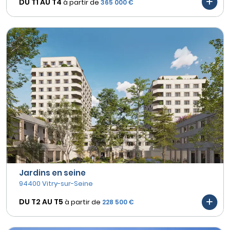
DU T1 AU
T4
à partir de
365 000 €
Jardins en seine
94400 Vitry-sur-Seine
DU T2 AU
T5
à partir de
228 500 €