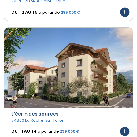
78170 La Celle-Saint-Cloud
DU T2 AU
T5
à partir de
285 000 €
L'écrin des sources
74800 La Roche-sur-Foron
DU T1 AU
T4
à partir de
239 000 €