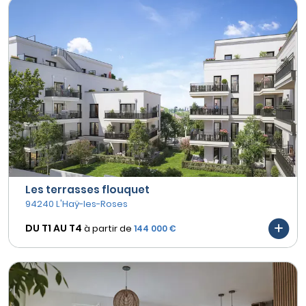
Les terrasses flouquet
94240 L'Haÿ-les-Roses
DU T1 AU
T4
à partir de
144 000 €