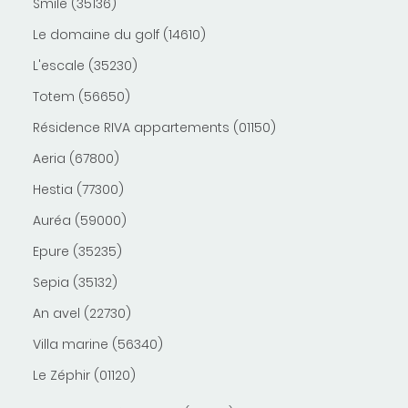
Smile (35136)
Le domaine du golf (14610)
L'escale (35230)
Totem (56650)
Résidence RIVA appartements (01150)
Aeria (67800)
Hestia (77300)
Auréa (59000)
Epure (35235)
Sepia (35132)
An avel (22730)
Villa marine (56340)
Le Zéphir (01120)