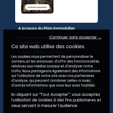
A propos du Plan Immobilier
Continuer sans accepter →
Qui sommes-nous ?
Recrutement
Ce site web utilise des cookies.
Contactez-nous
Diffusez votre programme
Les cookies nous permettent de personnaliser le
Newsletter
contenu et les annonces, d'offrir des fonctionnalités
relatives aux médias sociaux et d'analyser notre
Inscrivez-vous à la newsletter,
trafic. Nous partageons également des informations
et recevez l'actualité immobilière !
sur l'utilisation de notre site avec nos partenaires
d'analyse, qui peuvent combiner celles-ci avec
d'autres informations que vous leur avez fournies.
En cliquant sur “Tout Accepter”, vous acceptez
Recherches fréquentes
l'utilisation de cookies à des fins publicitaires et
ceux servant à mesurer l'audience.
Grand Paris
Rhône