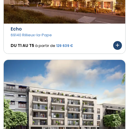
Echo
69140 Rillieux-la-Pape
DU T1 AU
T5
à partir de
129 639 €