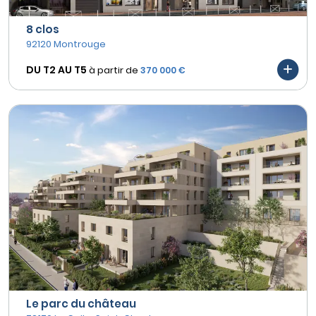
8 clos
92120 Montrouge
DU T2 AU
T5
à partir de
370 000 €
Le parc du château