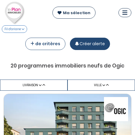
Ma sélection
Fil d'ariane
de critères
Créer alerte
20 programmes immobiliers neufs de Ogic
LIVRAISON
VILLE