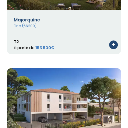
Majorquine
Elne (66200)
T2
à partir de
193 900€