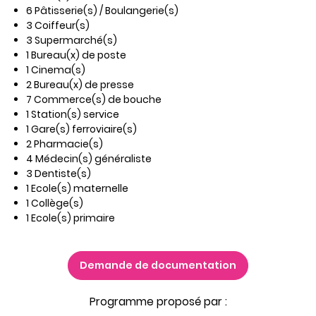
6 Pâtisserie(s) / Boulangerie(s)
3 Coiffeur(s)
3 Supermarché(s)
1 Bureau(x) de poste
1 Cinema(s)
2 Bureau(x) de presse
7 Commerce(s) de bouche
1 Station(s) service
1 Gare(s) ferroviaire(s)
2 Pharmacie(s)
4 Médecin(s) généraliste
3 Dentiste(s)
1 Ecole(s) maternelle
1 Collège(s)
1 Ecole(s) primaire
Demande de documentation
Programme proposé par :