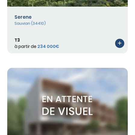
Serene
Sauvian (34410)
T3
à partir de
234 000€