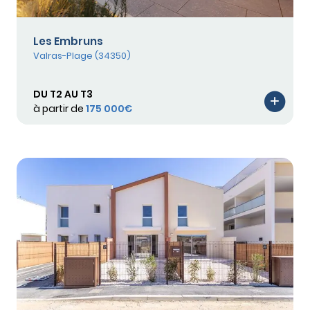
Les Embruns
Valras-Plage (34350)
DU T2 AU T3
à partir de
175 000€