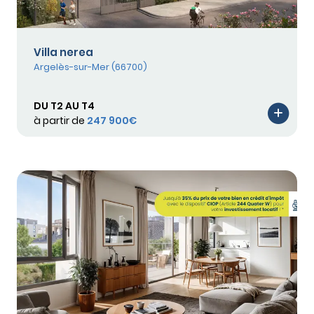
Villa nerea
Argelès-sur-Mer (66700)
DU T2 AU T4
à partir de
247 900€