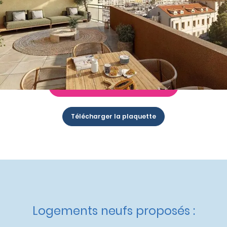
à partir de
195 000 €
Nos autres appartements neufs
à Port-Vendres
Livraison :
1er trimestre 2028
Etat d'avancement :
Nouveau programme
Éligible :
Dispositif Jeanbrun
Demande de documentation
Télécharger la plaquette
Logements neufs proposés :