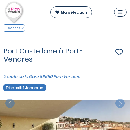
Ma sélection
Fil d'ariane
Port Castellane à Port-
Vendres
2 route de la Gare 66660 Port-Vendres
Dispositif Jeanbrun
Previous
Nex
VOIR SUR LA CARTE
Appartements du T2 au T3