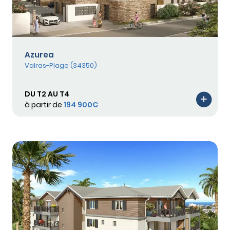
Azurea
Valras-Plage (34350)
DU T2 AU T4
à partir de
194 900€