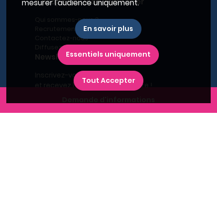
A propos du Plan Immobilier
mesurer l'audience uniquement.
Qui sommes-nous ?
En savoir plus
Recrutement
Contactez-nous
Diffusez votre programme
Essentiels uniquement
Newsletter
Inscrivez-vous à la newsletter,
Tout Accepter
et recevez l'actualité immobilière !
Demande d'informations
Recherches fréquentes
Grand Paris
Rhône
Lyon
Villeurbanne
Savoie
Haute-Savoie
Annecy