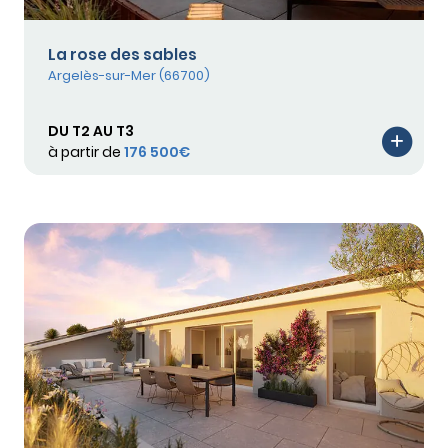
La rose des sables
Argelès-sur-Mer (66700)
DU T2 AU T3
à partir de
176 500€