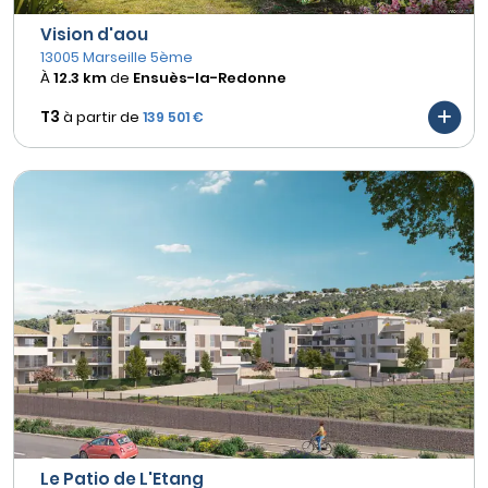
Vision d'aou
13005 Marseille 5ème
À
12.3 km
de
Ensuès-la-Redonne
T3
à partir de
139 501 €
Le Patio de L'Etang