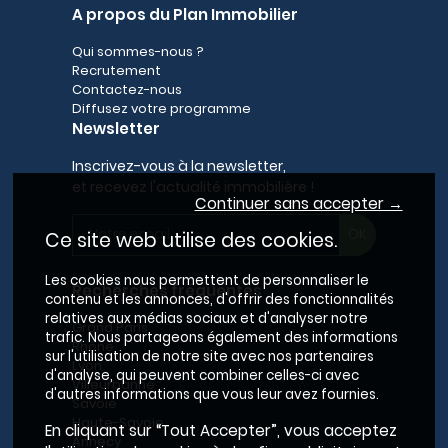
A propos du Plan Immobilier
Qui sommes-nous ?
Recrutement
Contactez-nous
Diffusez votre programme
Newsletter
Inscrivez-vous à la newsletter,
et recevez l'actualité immobilière !
Continuer sans accepter →
Ce site web utilise des cookies.
Les cookies nous permettent de personnaliser le
Recherches fréquentes
contenu et les annonces, d'offrir des fonctionnalités
relatives aux médias sociaux et d'analyser notre
Grand Paris
trafic. Nous partageons également des informations
Rhône
sur l'utilisation de notre site avec nos partenaires
Lyon
d'analyse, qui peuvent combiner celles-ci avec
Villeurbanne
d'autres informations que vous leur avez fournies.
Savoie
Haute-Savoie
En cliquant sur “Tout Accepter”, vous acceptez
Annecy