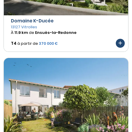
Domaine K-Ducée
13127 Vitrolles
À
11.9 km
de
Ensuès-la-Redonne
T4
à partir de
370 000 €