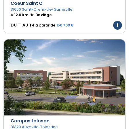
Coeur Saint O
31650 Saint-Orens-de-Gameville
À
12.6 km
de
Baziège
DU T1 AU
T4
à partir de
150 700 €
Campus tolosan
31320 Auzeville-Tolosane