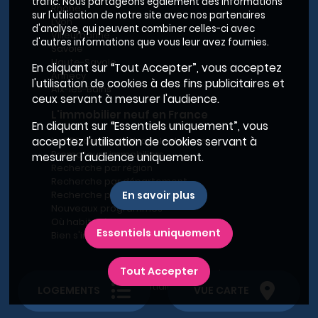
trafic. Nous partageons également des informations
Rhône
sur l'utilisation de notre site avec nos partenaires
Lyon
d'analyse, qui peuvent combiner celles-ci avec
Villeurbanne
d'autres informations que vous leur avez fournies.
Savoie
Haute-Savoie
En cliquant sur “Tout Accepter”, vous acceptez
Annecy
l'utilisation de cookies à des fins publicitaires et
Aix-les-Bains
ceux servant à mesurer l'audience.
L'immobilier neuf en France
En cliquant sur “Essentiels uniquement”, vous
Le BRS dans la Métropole de Lyon
acceptez l'utilisation de cookies servant à
Promoteurs immobiliers
mesurer l'audience uniquement.
Recherche par région
Recherche par département
Recherche par ville
En savoir plus
Nouveaux programmes
Où habiter à Marseille ?
Essentiels uniquement
Bien s'installer
Tout Accepter
Plan du site
-
Conditions générales d’utilisation
-
Charte de confidentialité
-
Mentions légales
LOGEMENTS
VUE CARTE