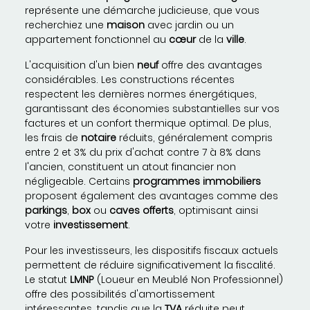
représente une démarche judicieuse, que vous
recherchiez une
maison
avec jardin ou un
appartement fonctionnel au
cœur
de la
ville
.
L'acquisition d'un bien
neuf
offre des avantages
considérables. Les constructions récentes
respectent les dernières normes énergétiques,
garantissant des économies substantielles sur vos
factures et un confort thermique optimal. De plus,
les frais de
notaire
réduits, généralement compris
entre 2 et 3% du prix d'achat contre 7 à 8% dans
l'ancien, constituent un atout financier non
négligeable. Certains
programmes immobiliers
proposent également des avantages comme des
parkings
,
box
ou
caves
offerts
, optimisant ainsi
votre
investissement
.
Pour les investisseurs, les dispositifs fiscaux actuels
permettent de réduire significativement la fiscalité.
Le statut
LMNP
(Loueur en Meublé Non Professionnel)
offre des possibilités d'amortissement
intéressantes, tandis que la
TVA
réduite peut