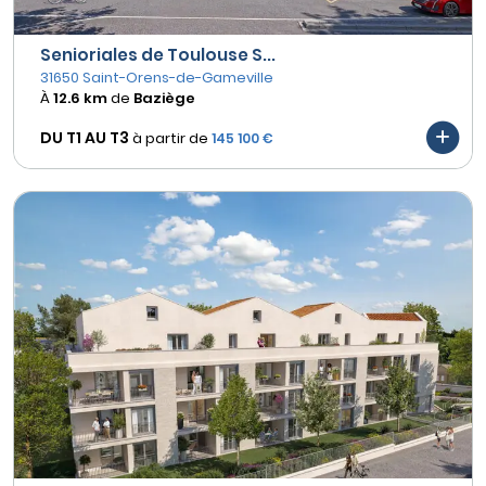
Senioriales de Toulouse S...
31650 Saint-Orens-de-Gameville
À
12.6 km
de
Baziège
DU T1 AU
T3
à partir de
145 100 €