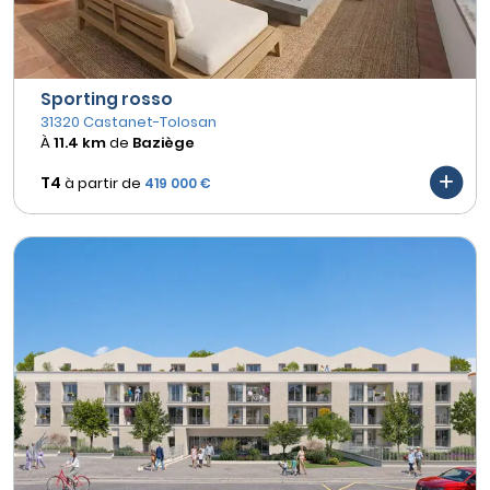
Sporting rosso
31320 Castanet-Tolosan
À
11.4 km
de
Baziège
T4
à partir de
419 000 €