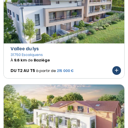
Vallee du lys
31750 Escalquens
À
9.6 km
de
Baziège
DU T2 AU
T5
à partir de
215 000 €