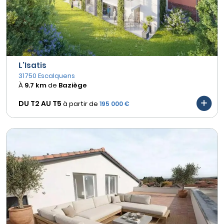
L'Isatis
31750 Escalquens
À
9.7 km
de
Baziège
DU T2 AU
T5
à partir de
195 000 €