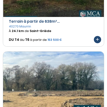
Terrain à partir de 638m²...
40270 Maurrin
À
24.1 km
de
Saint-Griède
DU T4
au
T6
à partir de
153 500 €