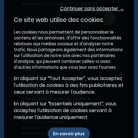
et recevez l'actualité immobilière !
Continuer sans accepter →
Ce site web utilise des cookies.
Les cookies nous permettent de personnaliser le
Recherches fréquentes
contenu et les annonces, d'offrir des fonctionnalités
relatives aux médias sociaux et d'analyser notre
Grand Paris
trafic. Nous partageons également des informations
Rhône
sur l'utilisation de notre site avec nos partenaires
Lyon
d'analyse, qui peuvent combiner celles-ci avec
Villeurbanne
d'autres informations que vous leur avez fournies.
Savoie
Haute-Savoie
En cliquant sur “Tout Accepter”, vous acceptez
Annecy
l'utilisation de cookies à des fins publicitaires et
Aix-les-Bains
ceux servant à mesurer l'audience.
L'immobilier neuf en France
En cliquant sur “Essentiels uniquement”, vous
acceptez l'utilisation de cookies servant à
Le BRS dans la Métropole de Lyon
Promoteurs immobiliers
mesurer l'audience uniquement.
Recherche par région
Recherche par département
En savoir plus
Recherche par ville