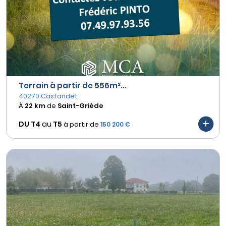
Terrain à partir de 556m²...
40270 Castandet
À
22 km
de
Saint-Griède
DU T4
au
T5
à partir de
150 200 €