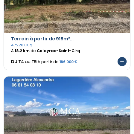
Terrain à partir de 918m²...
47220 Cuq
À
18.2 km
de
Colayrac-Saint-Cirq
DU T4
au
T5
à partir de
186 000 €