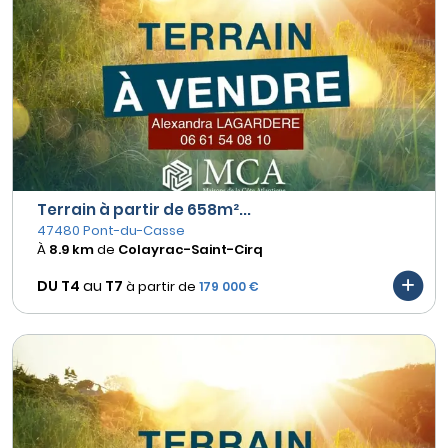
Terrain à partir de 658m²...
47480 Pont-du-Casse
À
8.9 km
de
Colayrac-Saint-Cirq
DU T4
au
T7
à partir de
179 000 €