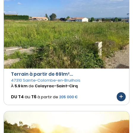
Terrain à partir de 691m²...
47310 Sainte-Colombe-en-Bruilhois
À
5.9 km
de
Colayrac-Saint-Cirq
DU T4
au
T6
à partir de
205 000 €