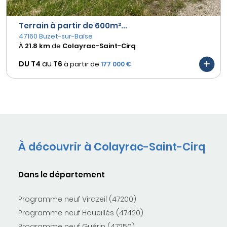
Terrain à partir de 600m²...
47160 Buzet-sur-Baïse
À
21.8 km
de
Colayrac-Saint-Cirq
DU T4
au
T6
à partir de
177 000 €
À découvrir à Colayrac-Saint-Cirq
Dans le département
Programme neuf Virazeil (47200)
Programme neuf Houeillès (47420)
Programme neuf Guérin (47250)