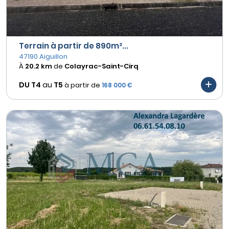
Terrain à partir de 890m²...
47190 Aiguillon
À
20.2 km
de
Colayrac-Saint-Cirq
DU T4
au
T5
à partir de
168 000 €