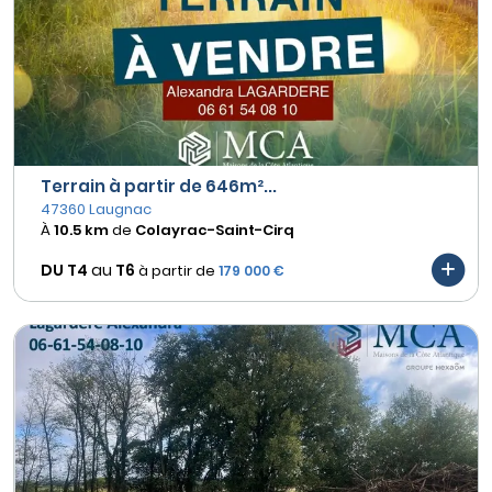
Terrain à partir de 646m²...
47360 Laugnac
À
10.5 km
de
Colayrac-Saint-Cirq
DU T4
au
T6
à partir de
179 000 €