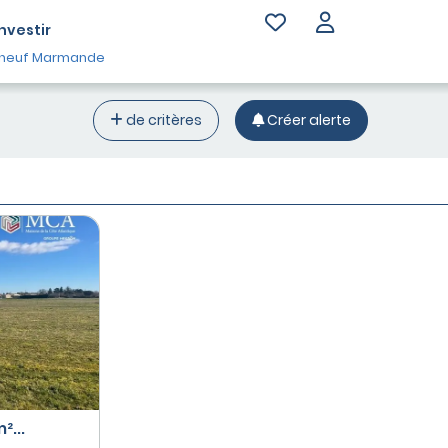
Investir
neuf Marmande
de critères
Créer alerte
²...