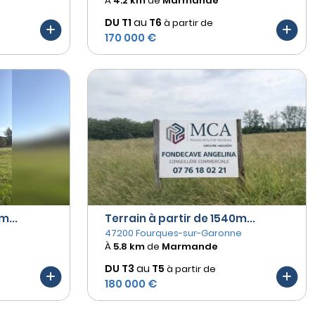
À
4.2 km
de
Marmande
DU T1
au
T6
à partir de
170 000 €
m...
Terrain à partir de 1540m...
47200 Fourques-sur-Garonne
À
5.8 km
de
Marmande
DU T3
au
T5
à partir de
180 000 €