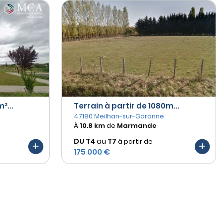
²...
Terrain à partir de 1080m...
47180 Meilhan-sur-Garonne
À
10.8 km
de
Marmande
DU T4
au
T7
à partir de
175 000 €