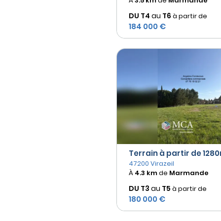
À
3.5 km
de
Marmande
DU T4
au
T6
à partir de
184 000 €
Terrain à partir de 1280
47200 Virazeil
À
4.3 km
de
Marmande
DU T3
au
T5
à partir de
180 000 €