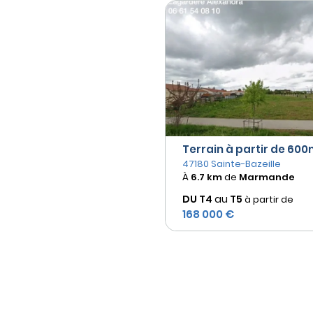
Terrain à partir de 600m
47180 Sainte-Bazeille
À
6.7 km
de
Marmande
DU T4
au
T5
à partir de
168 000 €