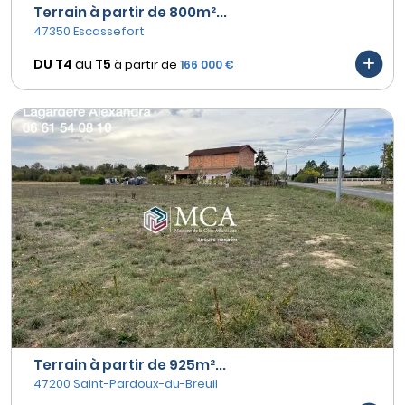
Terrain à partir de 800m²...
47350 Escassefort
DU T4
au
T5
à partir de
166 000 €
Terrain à partir de 925m²...
47200 Saint-Pardoux-du-Breuil