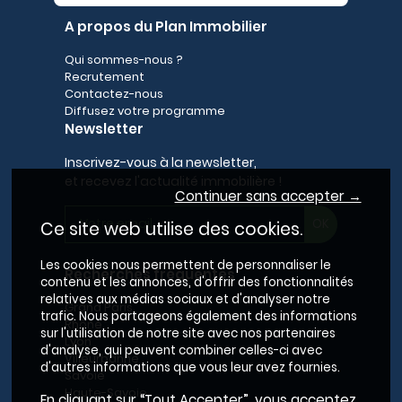
A propos du Plan Immobilier
Qui sommes-nous ?
Recrutement
Contactez-nous
Diffusez votre programme
Newsletter
Inscrivez-vous à la newsletter,
et recevez l'actualité immobilière !
Continuer sans accepter →
Ce site web utilise des cookies.
Les cookies nous permettent de personnaliser le
Recherches fréquentes
contenu et les annonces, d'offrir des fonctionnalités
relatives aux médias sociaux et d'analyser notre
Grand Paris
trafic. Nous partageons également des informations
Rhône
sur l'utilisation de notre site avec nos partenaires
Lyon
d'analyse, qui peuvent combiner celles-ci avec
Villeurbanne
d'autres informations que vous leur avez fournies.
Savoie
Haute-Savoie
En cliquant sur “Tout Accepter”, vous acceptez