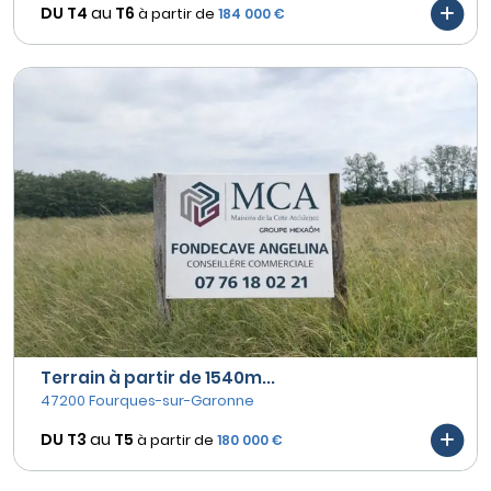
DU T4
au
T6
à partir de
184 000 €
Terrain à partir de 1540m...
47200 Fourques-sur-Garonne
DU T3
au
T5
à partir de
180 000 €