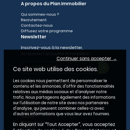
A propos du Plan Immobilier
Qui sommes-nous ?
Recrutement
Contactez-nous
Diffusez votre programme
Newsletter
Inscrivez-vous à la newsletter,
et recevez l'actualité immobilière !
Continuer sans accepter →
Ce site web utilise des cookies.
Les cookies nous permettent de personnaliser le
Recherches fréquentes
contenu et les annonces, d'offrir des fonctionnalités
relatives aux médias sociaux et d'analyser notre
Grand Paris
trafic. Nous partageons également des informations
Rhône
sur l'utilisation de notre site avec nos partenaires
Lyon
d'analyse, qui peuvent combiner celles-ci avec
Villeurbanne
d'autres informations que vous leur avez fournies.
Savoie
Haute-Savoie
En cliquant sur “Tout Accepter”, vous acceptez
Annecy