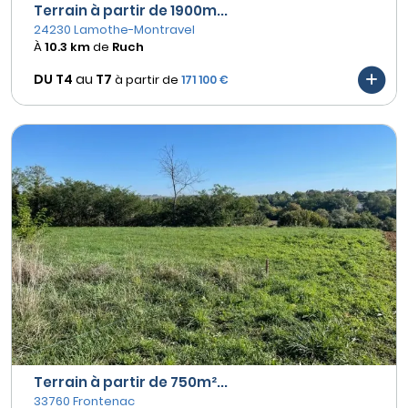
Terrain à partir de 1900m...
24230 Lamothe-Montravel
À
10.3 km
de
Ruch
DU T4
au
T7
à partir de
171 100 €
Terrain à partir de 750m²...
33760 Frontenac