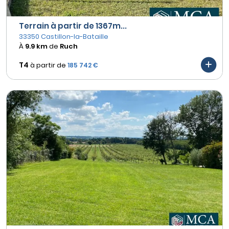
Terrain à partir de 1367m...
33350 Castillon-la-Bataille
À
9.9 km
de
Ruch
T4
à partir de
185 742 €